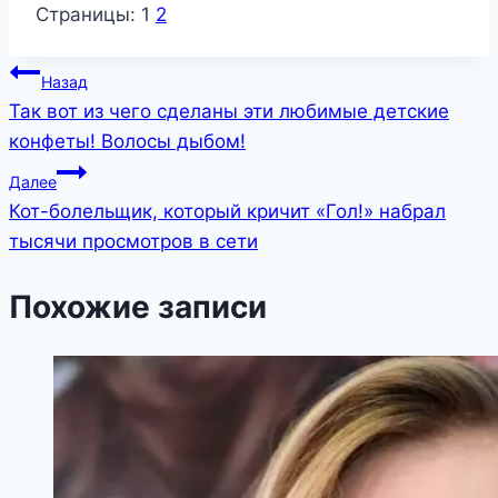
Страницы:
1
2
Навигация
Назад
Так вот из чего сделаны эти любимые детские
по
конфеты! Волосы дыбом!
записям
Далее
Кот-болельщик, который кричит «Гол!» набрал
тысячи просмотров в сети
Похожие записи