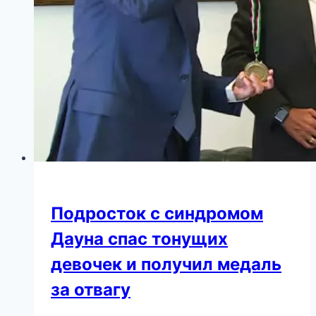
узнают
после
пережитой
личной
трагедии
Подросток с синдромом
Дауна спас тонущих
девочек и получил медаль
за отвагу