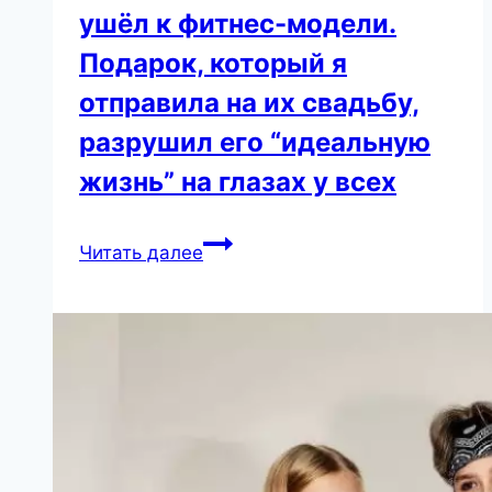
ушёл к фитнес-модели.
Подарок, который я
отправила на их свадьбу,
разрушил его “идеальную
жизнь” на глазах у всех
Я
Читать далее
была
на
восьмом
месяце
беременности,
когда
муж
ушёл