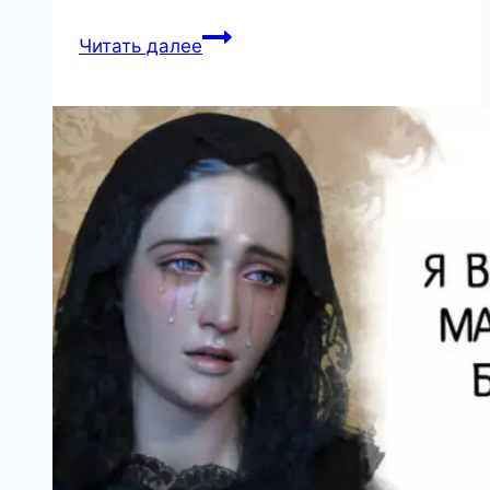
A
Читать далее
Young
Woman
Mocked
Her
Mother-
in-
Law
for
Showing
Her
“Wrinkled
Body”
in
a
Swimsuit.