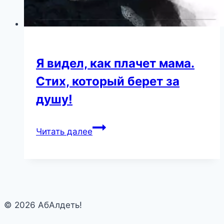
But
the
Lesson
She
Я видел, как плачет мама.
Learned
Was
Стих, который берет за
Priceless
душу!
Я
Читать далее
видел,
как
плачет
мама.
Стих,
© 2026 АбАлдеть!
который
берет