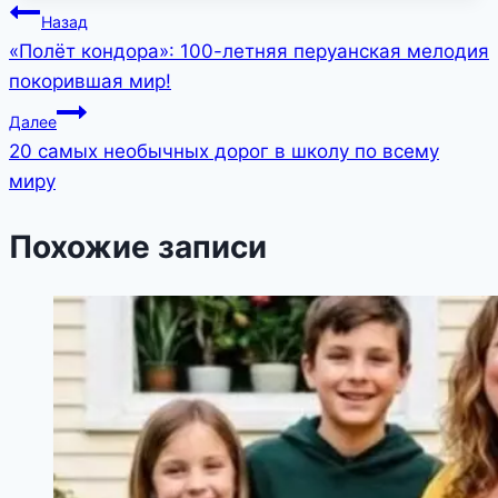
Навигация
Назад
«Полёт кондора»: 100-летняя перуанская мелодия
по
покорившая мир!
записям
Далее
20 самых необычных дорог в школу по всему
миру
Похожие записи