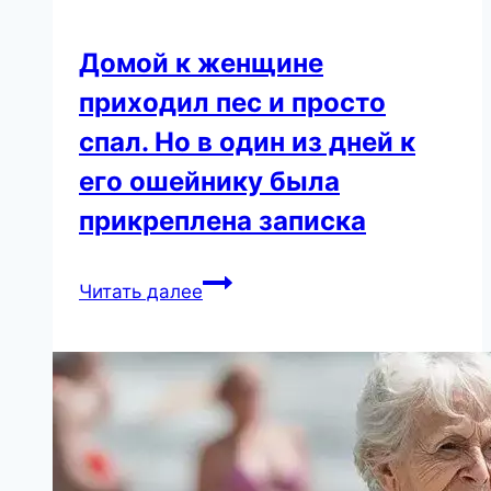
Домой к женщине
приходил пес и просто
спал. Но в один из дней к
его ошейнику была
прикреплена записка
Домой
Читать далее
к
женщине
приходил
пес
и
просто
спал.