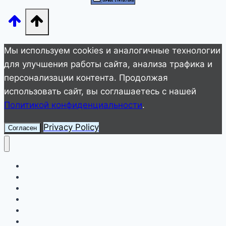
и
у
вас
есть,
Мы используем cookies и аналогичные технологии
скорее
для улучшения работы сайта, анализа трафика и
всего,
персонализации контента. Продолжая
многие
использовать сайт, вы соглашаетесь с нашей
из
Политикой конфиденциальности
.
них!
Privacy Policy
Согласен
Улетное видео
Животные
Интересное
Невероятное
Полезное
Смешное