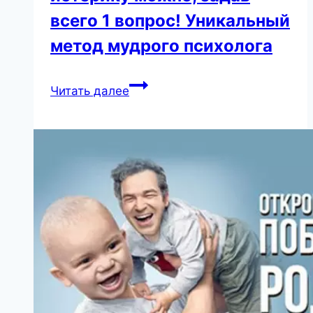
всего 1 вопрос! Уникальный
метод мудрого психолога
Остановить
Читать далее
детскую
истерику
можно,
задав
всего
1
вопрос!
Уникальный
метод
мудрого
психолога