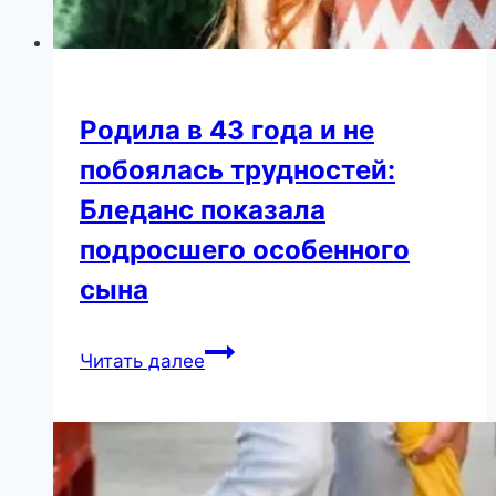
Родила в 43 года и не
побоялась трудностей:
Бледанс показала
подросшего особенного
сына
Родила
Читать далее
в
43
года
и