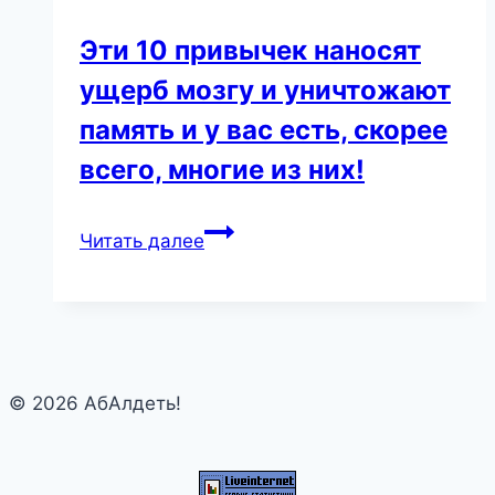
Эти 10 привычек наносят
ущерб мозгу и уничтожают
память и у вас есть, скорее
всего, многие из них!
Эти
Читать далее
10
привычек
наносят
ущерб
мозгу
© 2026 АбАлдеть!
и
уничтожают
память