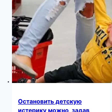
не
побоялась
трудностей:
Бледанс
показала
подросшего
особенного
сына
Остановить детскую
истерику можно, задав