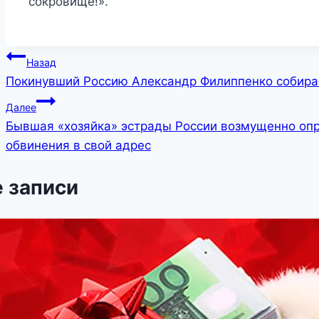
сокровище!».
Навигация
Назад
Покинувший Россию Александр Филиппенко собирае
по
Далее
записям
Бывшая «хозяйка» эстрады России возмущенно опр
обвинения в свой адрес
 записи