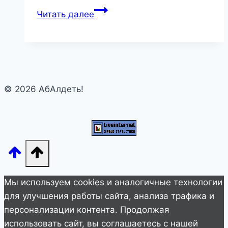
В
Читать далее
Голландии
больше
не
будут
продавать
© 2026 АбАлдеть!
сигареты:
их
просто
никто
не
покупает!
Мы используем cookies и аналогичные технологии
для улучшения работы сайта, анализа трафика и
персонализации контента. Продолжая
использовать сайт, вы соглашаетесь с нашей