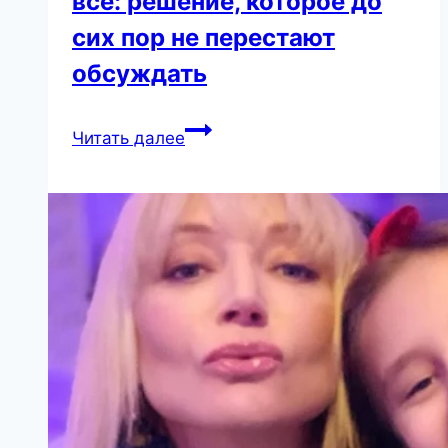
всё: решение, которое до
сих пор не перестают
обсуждать
Ада
Читать далее
Роговцева
разорвала
всё:
решение,
которое
до
сих
пор
не
перестают
обсуждать