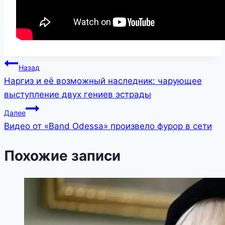
Навигация
Назад
Наргиз и её возможный наследник: чарующее
по
выступление двух гениев эстрады
записям
Далее
Видео от «Band Odessa» произвело фурор в сети
Похожие записи