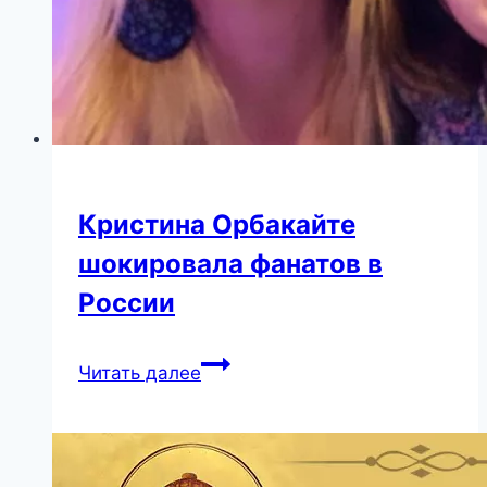
Кристина Орбакайте
шокировала фанатов в
России
Кристина
Читать далее
Орбакайте
шокировала
фанатов
в