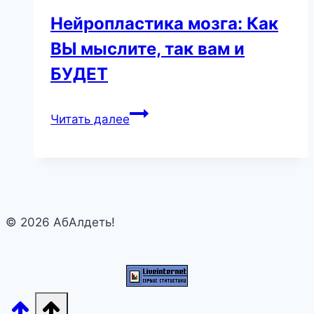
Нейропластика мозга: Как
ВЫ мыслите, так вам и
БУДЕТ
Нейропластика
Читать далее
мозга:
Как
ВЫ
мыслите,
так
© 2026 АбАлдеть!
вам
и
БУДЕТ