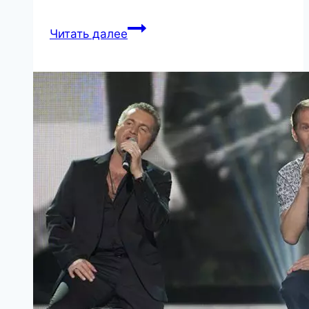
Святому
Читать далее
Спиридону
молятся,
когда
срочно
нужны
деньги