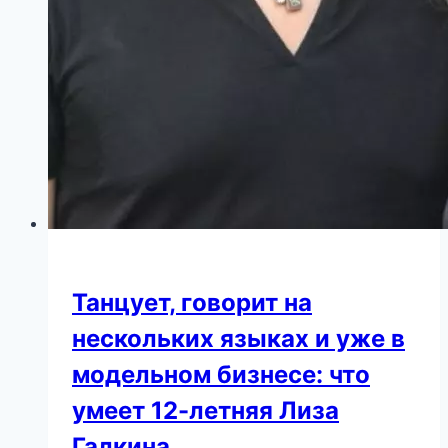
Танцует, говорит на
нескольких языках и уже в
модельном бизнесе: что
умеет 12-летняя Лиза
Галкина