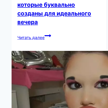
которые буквально
созданы для идеального
вечера
20
Читать далее
крутейших
фильмов,
которые
буквально
созданы
для
идеального
вечера