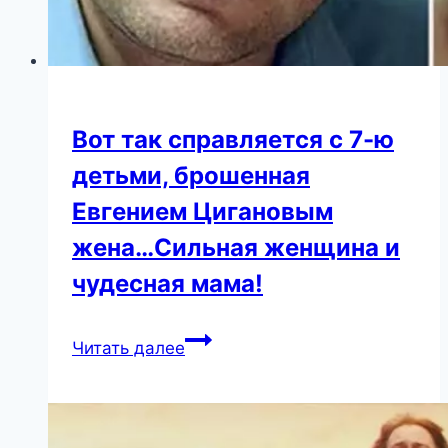
Вот так справляется с 7-ю
детьми, брошенная
Евгением Цигановым
жена…Сильная женщина и
чудесная мама!
Вот
Читать далее
так
справляется
с
7-