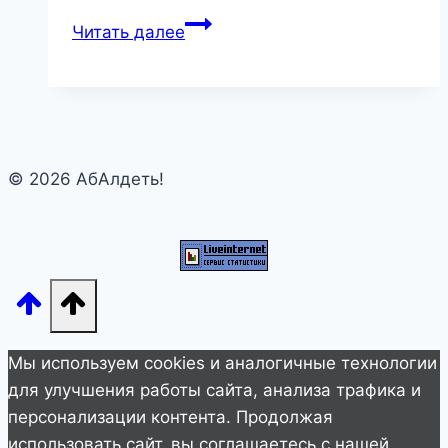
Дочь
Читать далее
Максима
Галкина
и
Аллы
Пугачевой
© 2026 АбАлдеть!
показала
танцевальный
номер
для
семьи
Мы используем cookies и аналогичные технологии
для улучшения работы сайта, анализа трафика и
персонализации контента. Продолжая
использовать сайт, вы соглашаетесь с нашей