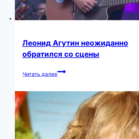
Леонид Агутин неожиданно
обратился со сцены
Леонид
Читать далее
Агутин
неожиданно
обратился
со
сцены