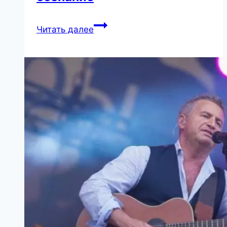
20
Читать далее
цитат
психолога
Карла
Густава
Юнга,
которые
помогут
расширить
сознание