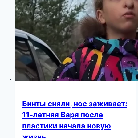
Пугачева
в
объятиях
младшей
дочери
Бинты сняли, нос заживает:
11-летняя Варя после
пластики начала новую
жизнь