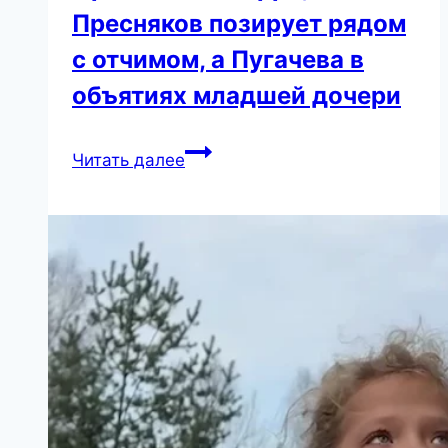
Пресняков позирует рядом
с отчимом, а Пугачева в
объятиях младшей дочери
Галкин
Читать далее
обнимает
Орбакайте
и
Гарри,
Никита
Пресняков
позирует
рядом
с
отчимом,
а