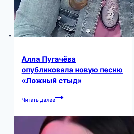
Алла Пугачёва
опубликовала новую песню
«Ложный стыд»
Алла
Читать далее
Пугачёва
опубликовала
новую
песню