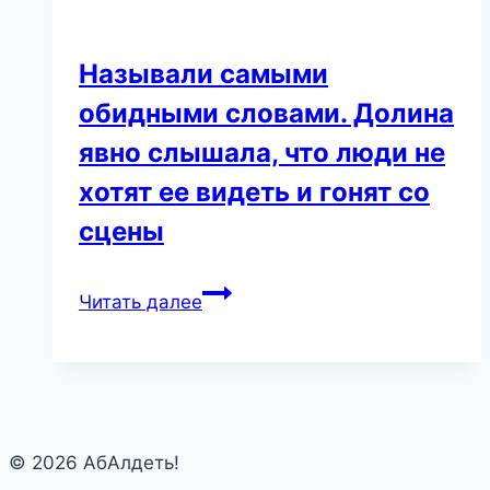
и
с
осанкой
Называли самыми
королевы
обидными словами. Долина
на
явно слышала, что люди не
красной
дорожке
хотят ее видеть и гонят со
сцены
Называли
Читать далее
самыми
обидными
словами.
Долина
явно
© 2026 АбАлдеть!
слышала,