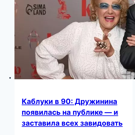
Армине
Арутюнян
неожиданно
стала
музой
Gucci
Каблуки в 90: Дружинина
появилась на публике — и
заставила всех завидовать