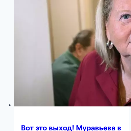
модель
порвала
интернет
в
клочья!
Вот это выход! Муравьева в