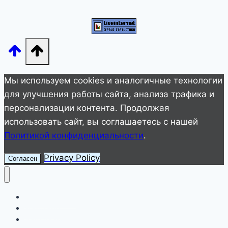
что
люди
не
хотят
ее
видеть
Мы используем cookies и аналогичные технологии
и
для улучшения работы сайта, анализа трафика и
гонят
персонализации контента. Продолжая
со
использовать сайт, вы соглашаетесь с нашей
сцены
Политикой конфиденциальности
.
Privacy Policy
Согласен
Улетное видео
Животные
Интересное