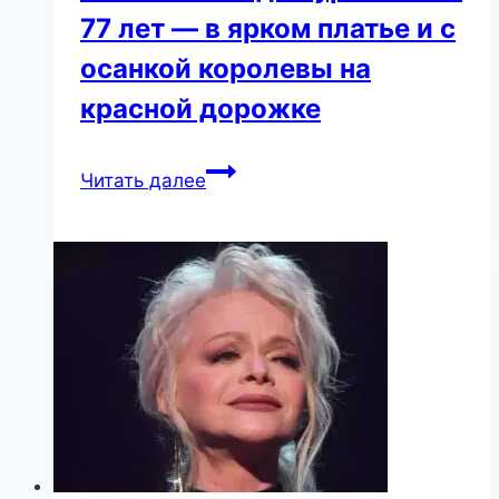
77 лет — в ярком платье и с
осанкой королевы на
красной дорожке
Вот
Читать далее
это
выход!
Муравьева
в
77
лет
—
в
ярком
платье