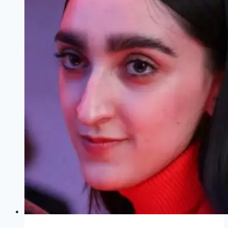
«Ложный
стыд»