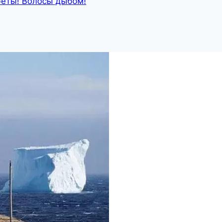
феты! Волосы дыбом!