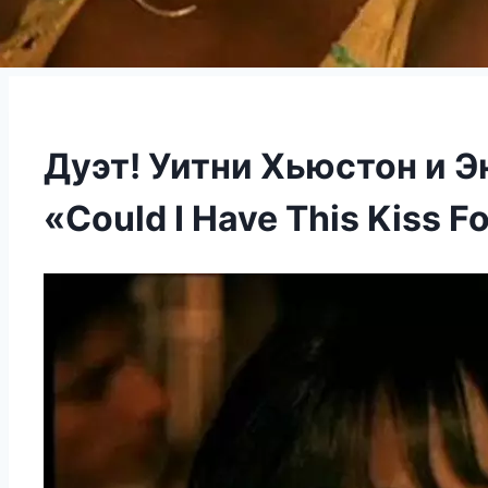
Дуэт! Уитни Хьюстон и 
«Could I Have This Kiss F