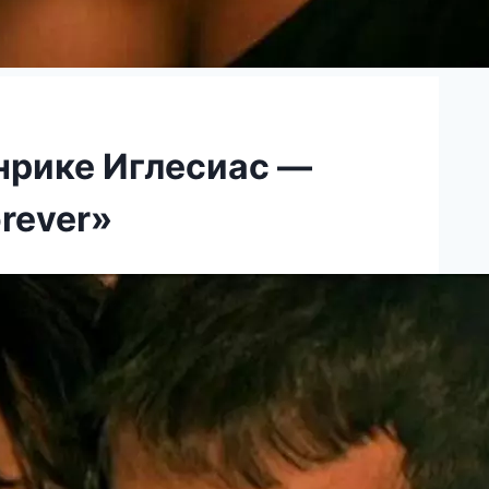
Энрике Иглесиас —
orever»