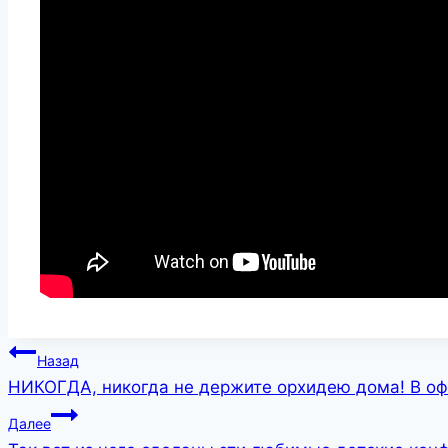
Навигация
Назад
НИКОГДА, никогда не держите орхидею дома! В о
по
Далее
записям