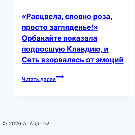
«Расцвела, словно роза,
просто загляденье!»
Орбакайте показала
подросшую Клавдию, и
Сеть взорвалась от эмоций
«Расцвела,
Читать далее
словно
роза,
просто
загляденье!»
Орбакайте
© 2026 АбАлдеть!
показала
подросшую