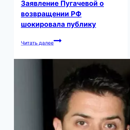
Заявление Пугачевой о
возвращении РФ
шокировала публику
Заявление
Читать далее
Пугачевой
о
возвращении
РФ
шокировала
публику