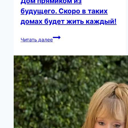
Дом прямиком из
будущего. Скоро в таких
домах будет жить каждый!
Дом
Читать далее
прямиком
из
будущего.
Скоро
в
таких
домах
будет
жить
каждый!