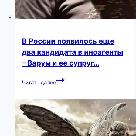
В России появилось еще
два кандидата в иноагенты
– Варум и ее супруг…
В
Читать далее
России
появилось
еще
два
кандидата
в