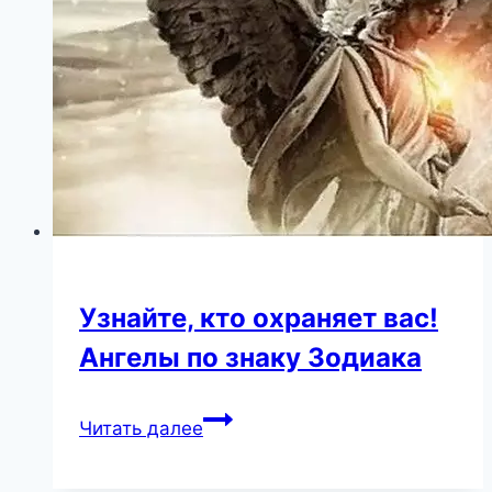
иноагенты
–
Варум
и
ее
супруг…
Узнайте, кто охраняет вас!
Ангелы по знаку Зодиака
Узнайте,
Читать далее
кто
охраняет