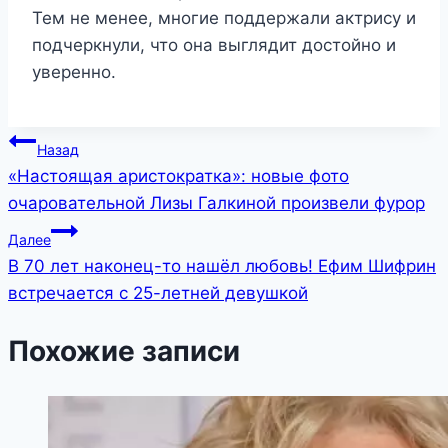
Тем не менее, многие поддержали актрису и
подчеркнули, что она выглядит достойно и
уверенно.
Навигация
Назад
«Настоящая аристократка»: новые фото
по
очаровательной Лизы Галкиной произвели фурор
записям
Далее
В 70 лет наконец-то нашёл любовь! Ефим Шифрин
встречается с 25-летней девушкой
Похожие записи