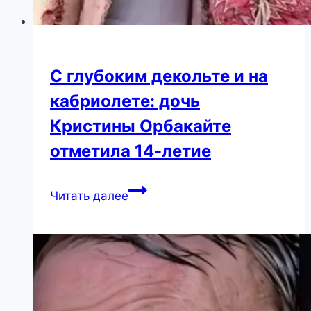
С глубоким декольте и на
кабриолете: дочь
Кристины Орбакайте
отметила 14-летие
С
Читать далее
глубоким
декольте
и
на
кабриолете:
дочь