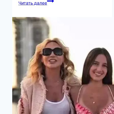
19
Читать далее
скульптур,
которые
неподвластны
законам
физики