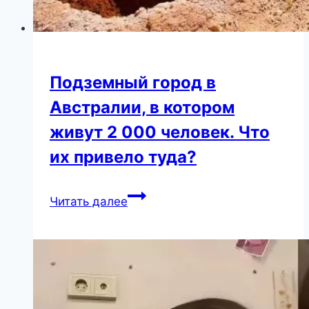
Подземный город в
Австралии, в котором
живут 2 000 человек. Что
их привело туда?
Подземный
Читать далее
город
в
Австралии,
в
котором
живут