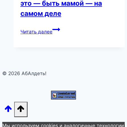
это — быть мамой — на
самом деле
Вот
Читать далее
22
брутальных,
но
честных
фото
© 2026 АбАлдеть!
о
том,
каково
это
—
быть
мамой
Мы используем cookies и аналогичные технологии