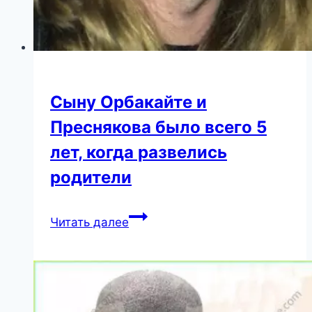
Сыну Орбакайте и
Преснякова было всего 5
лет, когда развелись
родители
Сыну
Читать далее
Орбакайте
и
Преснякова
было
всего