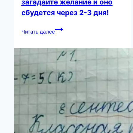
загадайте желание и оно
сбудется через 2-3 дня!
Талисман
Читать далее
счастья
и
богатства
—
просто
загадайте
желание
и
оно
сбудется
через
2-
3