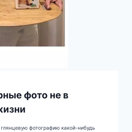
рные фото не в
жизни
ю глянцевую фотографию какой-нибудь