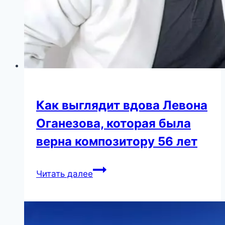
лице
внучки
Пугачевой
Как выглядит вдова Левона
Оганезова, которая была
верна композитору 56 лет
Как
Читать далее
выглядит
вдова
Левона
Оганезова,