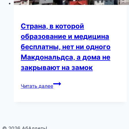
Страна, в которой
образование и медицина
бесплатны, нет ни одного
Макдональдса, а дома не
закрывают на замок
Страна,
Читать далее
в
которой
образование
и
медицина
© 2026 АбАлдеть!