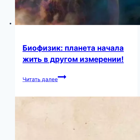
Биофизик: планета начала
жить в другом измерении!
Биофизик:
Читать далее
планета
начала
жить
в
другом
измерении!