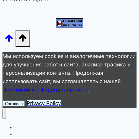
бесплатны,
нет
ни
одного
Макдональдса,
а
дома
Мы используем cookies и аналогичные технологии
не
для улучшения работы сайта, анализа трафика и
закрывают
персонализации контента. Продолжая
на
использовать сайт, вы соглашаетесь с нашей
замок
Политикой конфиденциальности
.
Privacy Policy
Согласен
Улетное видео
Животные