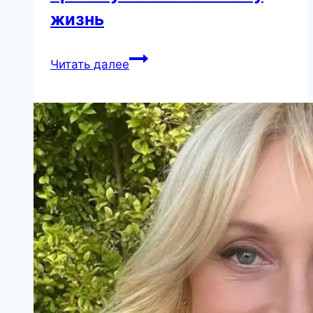
жизнь
Простые
Читать далее
поступки,
которые
принесут
счастье
в
вашу
жизнь