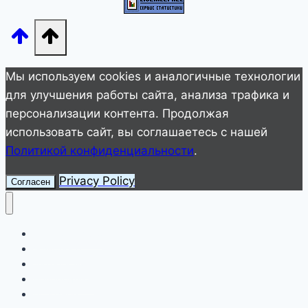
в
день
родов
Муцениеце
Мы используем cookies и аналогичные технологии
для улучшения работы сайта, анализа трафика и
персонализации контента. Продолжая
использовать сайт, вы соглашаетесь с нашей
Политикой конфиденциальности
.
Privacy Policy
Согласен
Улетное видео
Животные
Интересное
Невероятное
Полезное