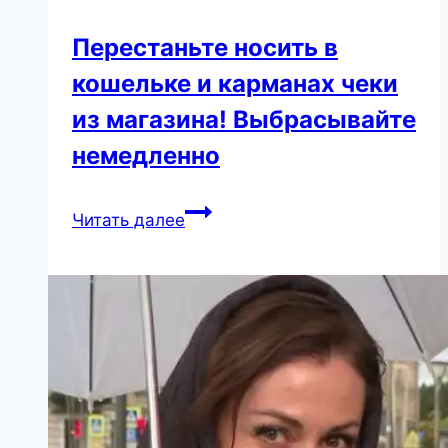
Перестаньте носить в
кошельке и карманах чеки
из магазина! Выбрасывайте
немедленно
Перестаньте
Читать далее
носить
в
кошельке
и
карманах
чеки
из
магазина!