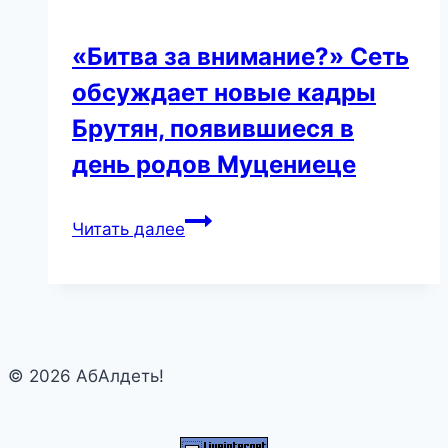
«Битва за внимание?» Сеть
обсуждает новые кадры
Брутян, появившиеся в
день родов Муцениеце
«Битва
Читать далее
за
внимание?»
Сеть
обсуждает
новые
© 2026 АбАлдеть!
кадры
Брутян,
появившиеся