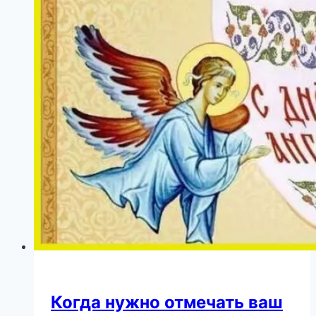
старушке
поклонники
не
сразу
узнают
первую
красавицу
СССР
Когда нужно отмечать ваш