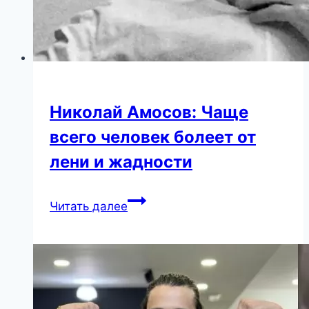
Никoлай Амoсов: Чащe
всего человек болеет от
лени и жадности
Никoлай
Читать далее
Амoсов:
Чащe
всего
человек
болеет