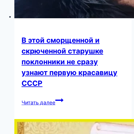
В этой сморщенной и
скрюченной старушке
поклонники не сразу
узнают первую красавицу
СССР
В
Читать далее
этой
сморщенной
и
скрюченной