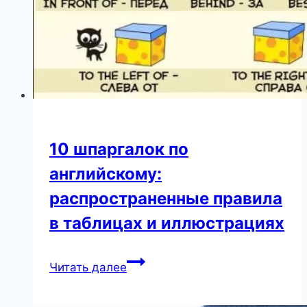
10 шпаргалок по
английскому:
распространенные правила
в таблицах и иллюстрациях
10
Читать далее
шпаргалок
по