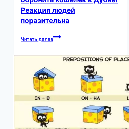
Реакция людей
поразительна
Вот
Читать далее
что
будет,
если
обронить
кошелек
в
Дубае!
Реакция
людей
поразительна