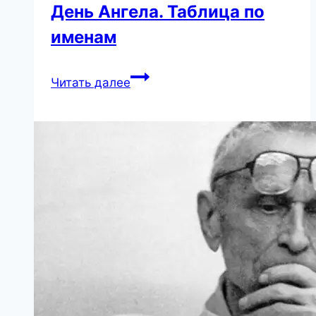
День Ангела. Таблица по
именам
Когда
Читать далее
нужно
отмечать
ваш
День
Ангела.
Таблица
по
именам