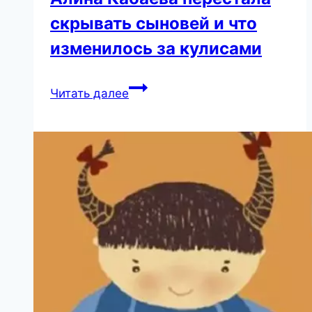
скрывать сыновей и что
изменилось за кулисами
Больше
Читать далее
не
в
тени:
почему
Алина
Кабаева
перестала
скрывать
сыновей
и
что