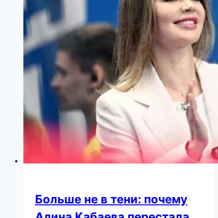
таро?
Выберите
1
карту
и
узнайте…
Больше не в тени: почему
Алина Кабаева перестала