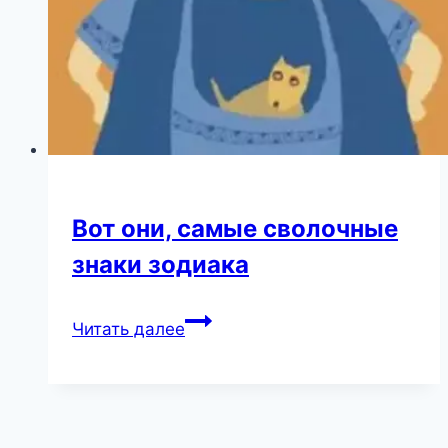
изменилось
за
кулисами
Вот они, самые сволочные
знаки зодиака
Вот
Читать далее
они,
самые
сволочные
знаки