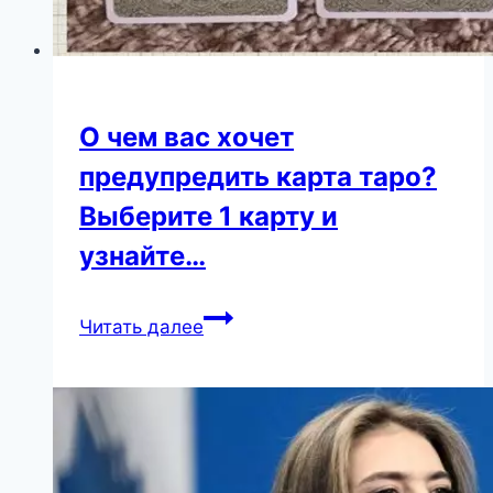
превратился
в
востребованного
актера
и
О чем вас хочет
помолодел
предупредить карта таро?
лет
на
Выберите 1 карту и
10
узнайте…
О
Читать далее
чем
вас
хочет
предупредить
карта