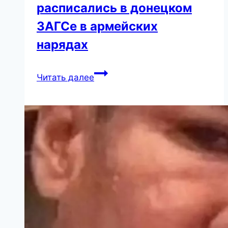
расписались в донецком
ЗАГСе в армейских
нарядах
Шаман
Читать далее
и
Мизулина
расписались
в
донецком
ЗАГСе
в
армейских
нарядах