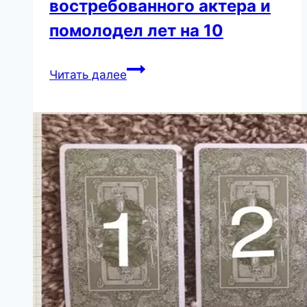
востребованного актера и
помолодел лет на 10
В
Читать далее
России
Панин
был
cбитым
летчиком
без
ролей
и
уважения,
а
в
США