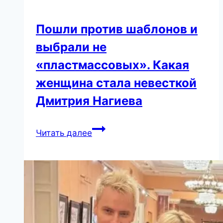
Пошли против шаблонов и
выбрали не
«пластмассовых». Какая
женщина стала невесткой
Дмитрия Нагиева
Пошли
Читать далее
против
шаблонов
и
выбрали
не
«пластмассовых».
Какая