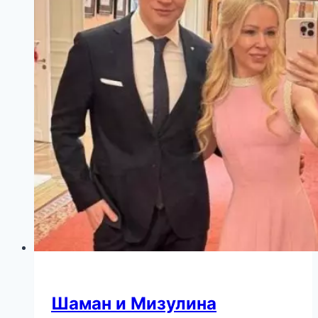
женщина
стала
невесткой
Дмитрия
Нагиева
Шаман и Мизулина