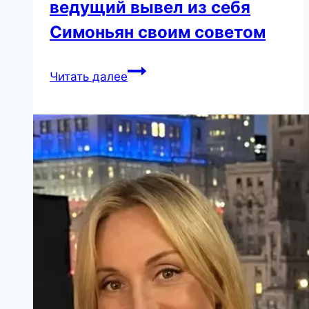
ведущий вывел из себя
Симоньян своим советом
«Не
Читать далее
обижайтесь,
но
вы
очень
некрасивая.
Общайтесь
и
фотографируйтесь
спиной».
Украинский
ведущий
вывел