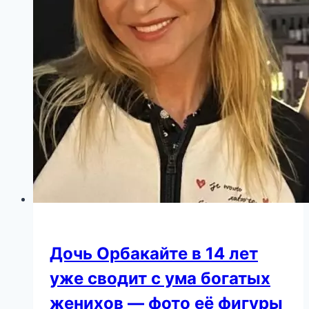
из
себя
Симоньян
своим
советом
Дочь Орбакайте в 14 лет
уже сводит с ума богатых
женихов — фото её фигуры