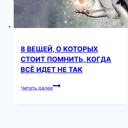
фигуры
взорвало
сеть
8 ВЕЩЕЙ, О КОТОРЫХ
СТОИТ ПОМНИТЬ, КОГДА
ВСЁ ИДЕТ НЕ ТАК
8
Читать далее
ВЕЩЕЙ,
О
КОТОРЫХ
СТОИТ
ПОМНИТЬ,