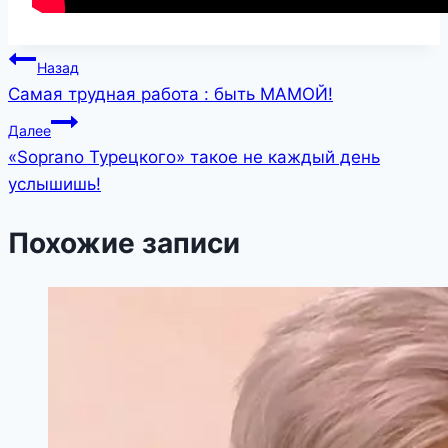
Навигация
Назад
Самая трудная работа : быть МАМОЙ!
по
Далее
записям
«Soprano Турецкого» такое не каждый день
услышишь!
Похожие записи