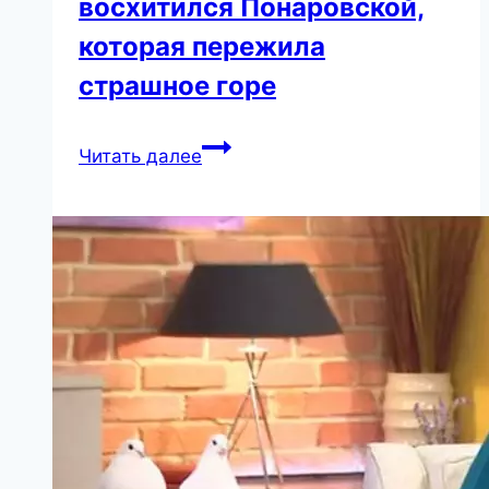
восхитился Понаровской,
которая пережила
страшное горе
«Богиня»:
Читать далее
Лазарев
восхитился
Понаровской,
которая
пережила
страшное
горе