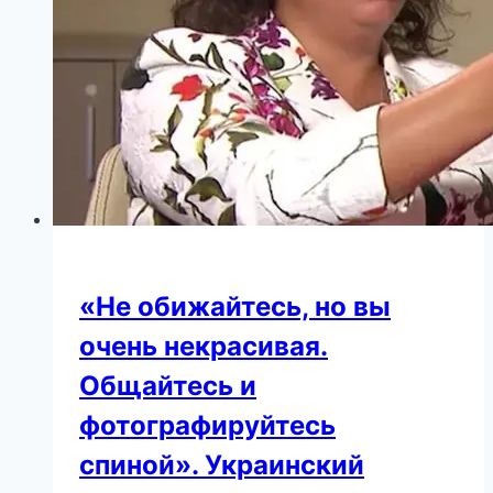
удобное
совпадение?
«Не обижайтесь, но вы
очень некрасивая.
Общайтесь и
фотографируйтесь
спиной». Украинский