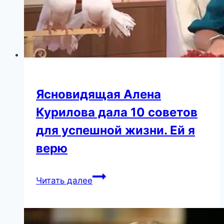
Ясновидящая Алена
Курилова дала 10 советов
для успешной жизни. Ей я
верю
Ясновидящая
Читать далее
Алена
Курилова
дала