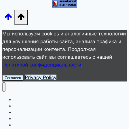
он
настолько
огромен!
Мы используем cookies и аналогичные технологии
для улучшения работы сайта, анализа трафика и
персонализации контента. Продолжая
использовать сайт, вы соглашаетесь с нашей
Политикой конфиденциальности
.
Privacy Policy
Согласен
Улетное видео
Животные
Интересное
Невероятное
Полезное