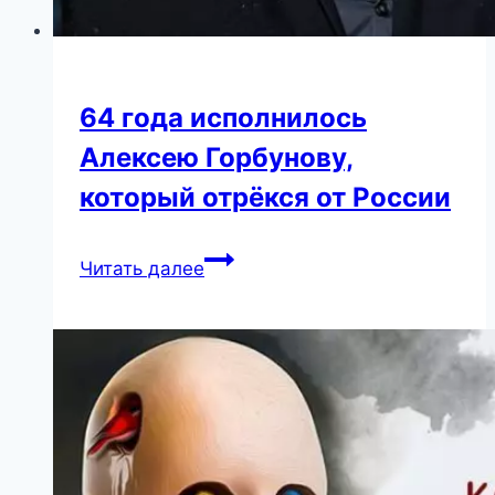
64 года исполнилось
Алексею Горбунову,
который отрёкся от России
64
Читать далее
года
исполнилось
Алексею
Горбунову,
который
отрёкся
от