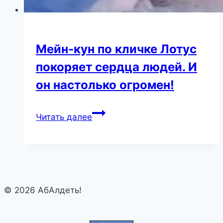
Мейн-кун по кличке Лотус
покоряет сердца людей. И
он настолько огромен!
Мейн-
Читать далее
кун
по
кличке
Лотус
покоряет
© 2026 АбАлдеть!
сердца
людей.
И