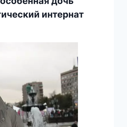
 особенная дочь
гический интернат