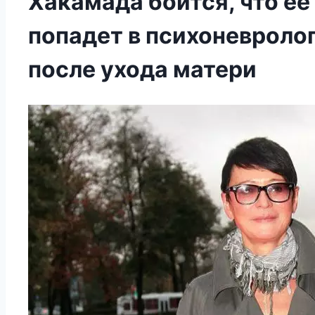
Хакамада боится, что ее
попадет в психоневроло
после ухода матери