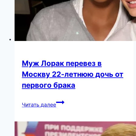
Муж Лорак перевез в
Москву 22-летнюю дочь от
первого брака
Муж
Читать далее
Лорак
перевез
в
Москву