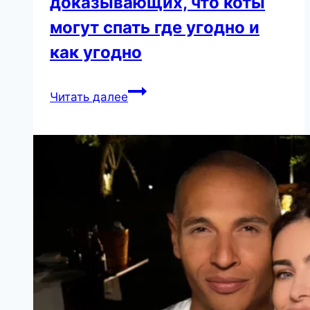
доказывающих, что коты
могут спать где угодно и
как угодно
30
Читать далее
фотографий,
доказывающих,
что
коты
могут
спать
где
угодно
и
как
угодно