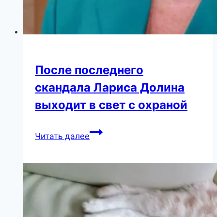
После последнего
скандала Лариса Долина
выходит в свет с охраной
После
Читать далее
последнего
скандала
Лариса
Долина
выходит
в