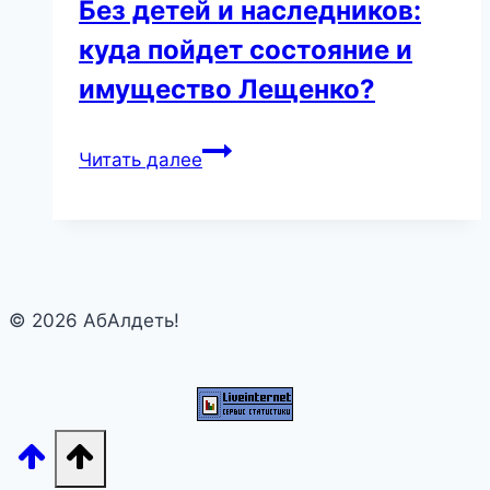
Без детей и наследников:
куда пойдет состояние и
имущество Лещенко?
Без
Читать далее
детей
и
наследников:
куда
пойдет
© 2026 АбАлдеть!
состояние
и
имущество
Лещенко?