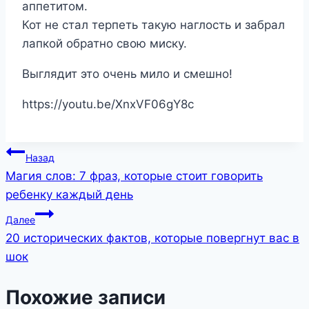
аппетитом.
Кот не стал терпеть такую наглость и забрал
лапкой обратно свою миску.
Выглядит это очень мило и смешно!
https://youtu.be/XnxVF06gY8c
Навигация
Назад
Магия слов: 7 фраз, которые стоит говорить
по
ребенку каждый день
записям
Далее
20 исторических фактов, которые повергнут вас в
шок
Похожие записи