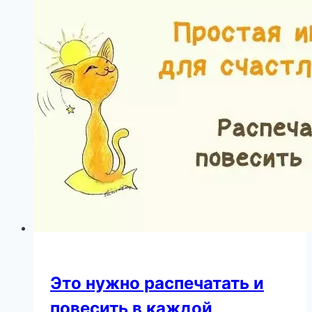
в
Израиле:
Сафонова
и
Савельеву
подозревают
в
расставании
Это нужно распечатать и
повесить в каждой