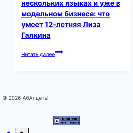
нескольких языках и уже в
модельном бизнесе: что
умеет 12-летняя Лиза
Галкина
Танцует,
Читать далее
говорит
на
нескольких
языках
и
© 2026 АбАлдеть!
уже
в
модельном
бизнесе:
что