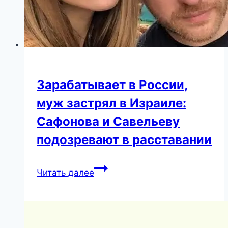
Зарабатывает в России,
муж застрял в Израиле:
Сафонова и Савельеву
подозревают в расставании
Зарабатывает
Читать далее
в
России,
муж
застрял