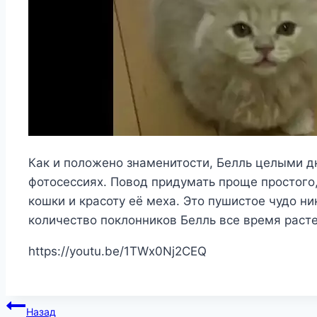
Как и положено знаменитости, Белль целыми дн
фотосессиях. Повод придумать проще простого
кошки и красоту её меха. Это пушистое чудо н
количество поклонников Белль все время расте
https://youtu.be/1TWx0Nj2CEQ
Навигация
Назад