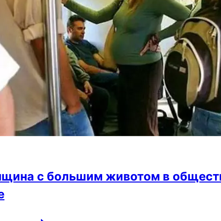
щина с большим животом в обществе
е
Женщина