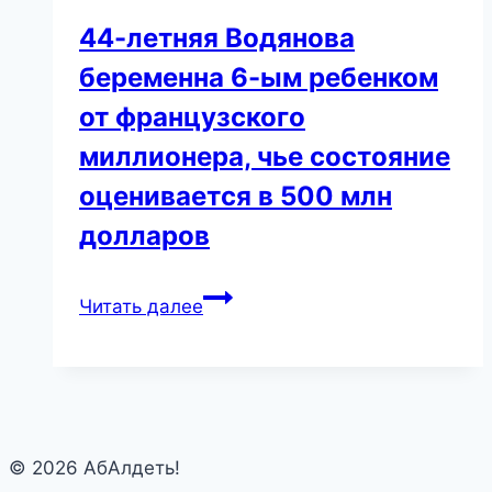
44-летняя Водянова
беременна 6-ым ребенком
от французского
миллионера, чье состояние
оценивается в 500 млн
долларов
44-
Читать далее
летняя
Водянова
беременна
6-
ым
© 2026 АбАлдеть!
ребенком