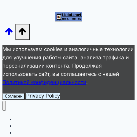
от
французского
миллионера,
чье
состояние
оценивается
Мы используем cookies и аналогичные технологии
в
для улучшения работы сайта, анализа трафика и
500
персонализации контента. Продолжая
млн
использовать сайт, вы соглашаетесь с нашей
долларов
Политикой конфиденциальности
.
Privacy Policy
Согласен
Улетное видео
Животные
Интересное