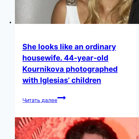
купальнике,
а
пользователи
Сети
лишились
дара
She looks like an ordinary
речи
housewife. 44-year-old
Kournikova photographed
with Iglesias’ children
She
Читать далее
looks
like
an
ordinary
housewife.