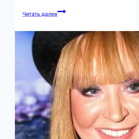
Белый
Читать далее
мрамор
и
актёрская
маска:
каким
получился
памятник
Элине
Быстрицкой?