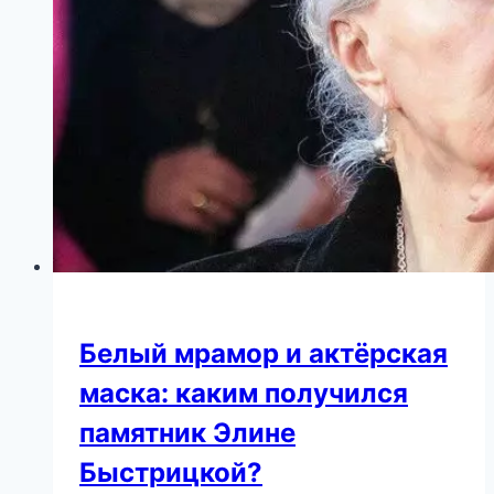
Белый мрамор и актёрская
маска: каким получился
памятник Элине
Быстрицкой?