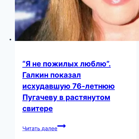
“Я не пожилых люблю”.
Галкин показал
исхудавшую 76-летнюю
Пугачеву в растянутом
свитере
“Я
Читать далее
не