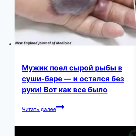
Сеть
Мужик поел сырой рыбы в
суши-баре — и остался без
руки! Вот как все было
Мужик
Читать далее
поел
сырой
рыбы