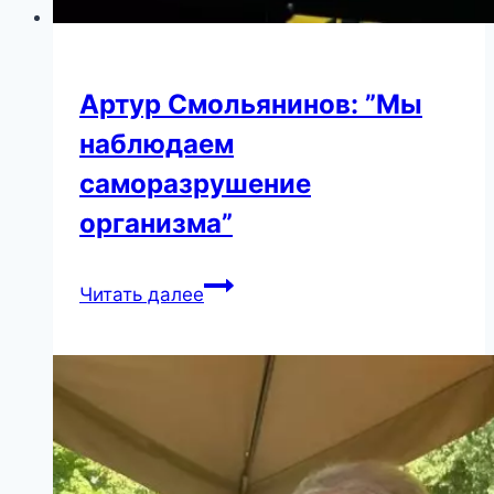
Артур Смольянинов: ”Мы
наблюдаем
саморазрушение
организма”
Артур
Читать далее
Смольянинов:
”Мы
наблюдаем
саморазрушение
организма”