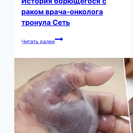
История борющегося с
раком врача-онколога
тронула Сеть
Шансы
Читать далее
выжить
всего
5%
–
История
борющегося
с
раком
врача-
онколога
тронула