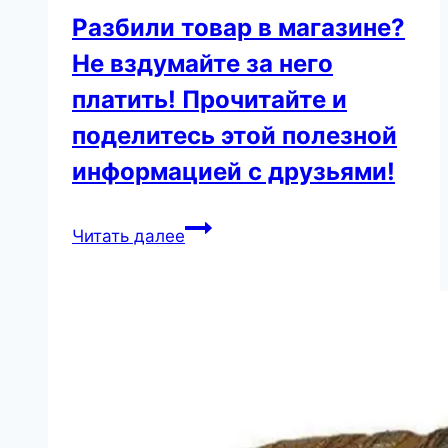
Разбили товар в магазине?
Не вздумайте за него
платить! Прочитайте и
поделитесь этой полезной
информацией с друзьями!
Разбили
Читать далее
товар
в
магазине?
Не
вздумайте
за
него
платить!