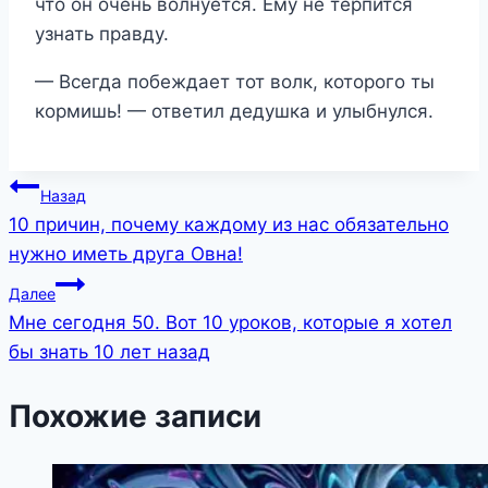
что он очень волнуется. Ему не терпится
узнать правду.
— Всегда побеждает тот волк, которого ты
кормишь! — ответил дедушка и улыбнулся.
Навигация
Назад
10 причин, почему каждому из нас обязательно
по
нужно иметь друга Овна!
записям
Далее
Мне сегодня 50. Вот 10 уроков, которые я хотел
бы знать 10 лет назад
Похожие записи