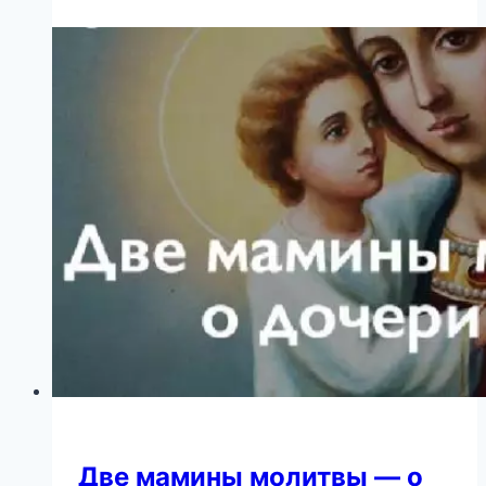
кому
сейчас
просто
необходима
удача!
Две мамины молитвы — о