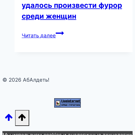
удалось произвести фурор
среди женщин
“Уши
Читать далее
сползли
вниз
к
подбородку”.
Новые
© 2026 АбАлдеть!
снимки
Пугачевой
не
впечатлили
фанатов
певицы,
зато