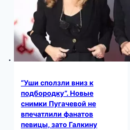
“Уши сползли вниз к
подбородку”. Новые
снимки Пугачевой не
впечатлили фанатов
певицы, зато Галкину