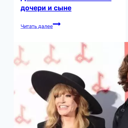
дочери и сыне
Две
Читать далее
мамины
молитвы
—
о
дочери
и
сыне