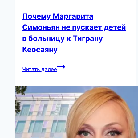
Почему Маргарита
Симоньян не пускает детей
в больницу к Тиграну
Кеосаяну
Почему
Читать далее
Маргарита
Симоньян
не
пускает
детей
в
больницу
к