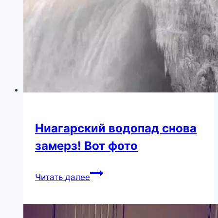
каникулами
с
мужем
в
Турции
Ниагарский водопад снова
замерз! Вот фото
Ниагарский
Читать далее
водопад
снова
замерз!