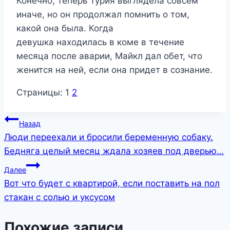
Конечно, теперь Турия выглядела совсем
иначе, но он продолжал помнить о том,
какой она была. Когда
девушка находилась в коме в течение
месяца после аварии, Майкл дал обет, что
женится на ней, если она придет в сознание.
Страницы:
1
2
Навигация
Назад
Люди переехали и бросили беременную собаку.
по
Бедняга целый месяц ждала хозяев под дверью…
записям
Далее
Вот что будет с квартирой, если поставить на пол
стакан с солью и уксусом
Похожие записи