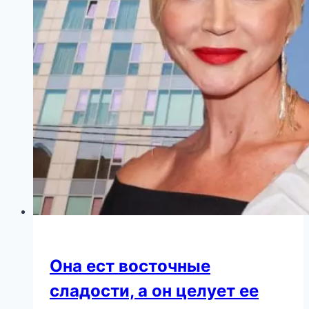
Тиграну
Кеосаяну
Она ест восточные
сладости, а он целует ее