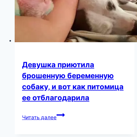
Девушка приютила
брошенную беременную
собаку, и вот как питомица
ее отблагодарила
Девушка
Читать далее
приютила
брошенную