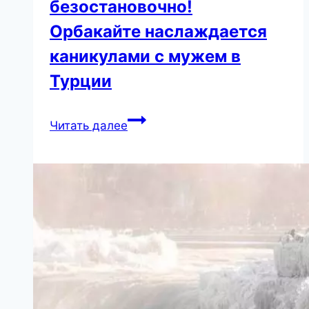
безостановочно!
Орбакайте наслаждается
каникулами с мужем в
Турции
Она
Читать далее
ест
восточные
сладости,
а
он
целует
ее
безостановочно!
Орбакайте
наслаждается