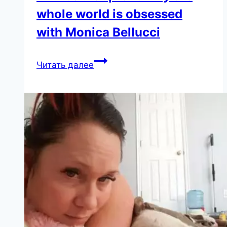
whole world is obsessed
with Monica Bellucci
Photos
Читать далее
that
prove
why
the
whole
world
is
obsessed
with
Monica
Bellucci