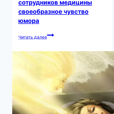
сотрудников медицины
своеобразное чувство
юмора
18
Читать далее
подтверждений,
что
у
сотрудников
медицины
своеобразное
чувство
юмора