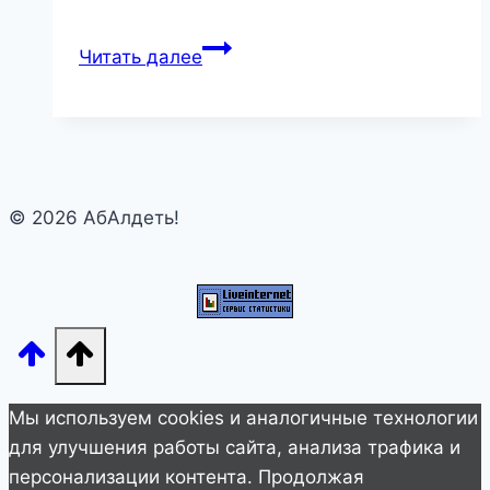
Пугачева
Читать далее
удивила
фанатов
резким
преображением
лица,
© 2026 АбАлдеть!
пока
Галкин
отдыхает
отдельно
Мы используем cookies и аналогичные технологии
для улучшения работы сайта, анализа трафика и
персонализации контента. Продолжая