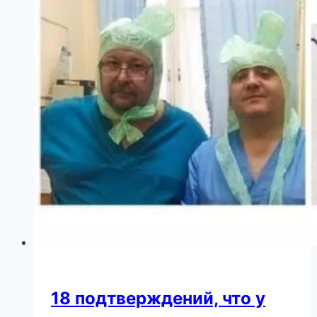
прокатиться
хотя
бы
по
одной?
18 подтверждений, что у