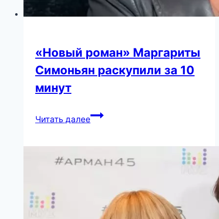
«Новый роман» Маргариты
Симоньян раскупили за 10
минут
«Новый
Читать далее
роман»
Маргариты
Симоньян
раскупили
за
10
минут