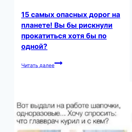
15 самых опасных дорог на
планете! Вы бы рискнули
прокатиться хотя бы по
одной?
15
Читать далее
самых
опасных
дорог
на
планете!
Вы
бы
рискнули