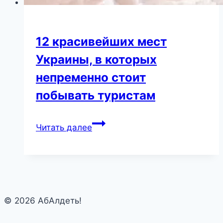
12 красивейших мест
Украины, в которых
непременно стоит
побывать туристам
12
Читать далее
красивейших
мест
Украины,
в
которых
© 2026 АбАлдеть!
непременно
стоит