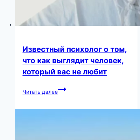
Известный психолог о том,
что как выглядит человек,
который вас не любит
Известный
Читать далее
психолог
о
том,
что
как
выглядит