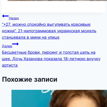
Навигация
Назад
“+27, можно спокойно выгуливать красивые
по
ножки”. 21-килограммовая украинская модель
записям
станцевала в мини на улице
Далее
Бесцветные брови, пирсинг и толстая цепь на
шее. Дочь Хазанова показала 18-летнюю внучку
артиста
Похожие записи