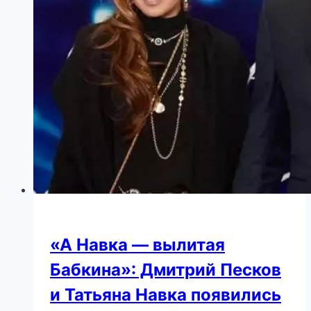
“пресмыкаться”,
по
мнению
поклонников
«А Навка — вылитая
Бабкина»: Дмитрий Песков
и Татьяна Навка появились