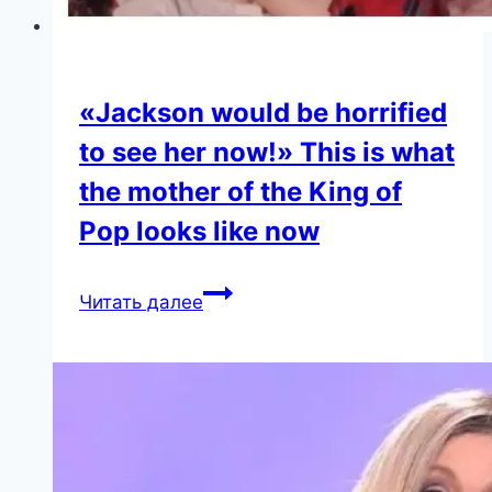
«Jackson would be horrified
to see her now!» This is what
the mother of the King of
Pop looks like now
«Jackson
Читать далее
would
be
horrified
to
see
her