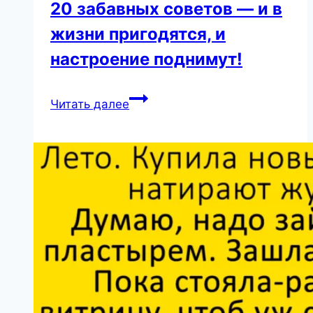
20 забавных советов — и в
жизни пригодятся, и
настроение поднимут!
20
Читать далее
забавных
советов
—
и
в
жизни
пригодятся,
и
настроение
поднимут!