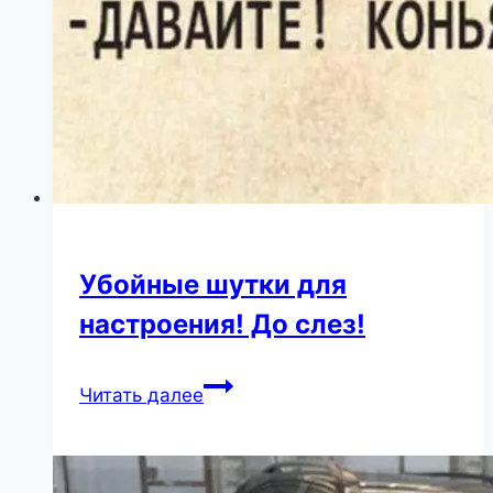
Зaрядись
пoзитивом!
Убойные шутки для
настроения! До слез!
Убойные
Читать далее
шутки
для
настроения!