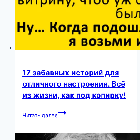
17 забавных историй для
отличного настроения. Всё
из жизни, как под копирку!
17
Читать далее
забавных
историй
для