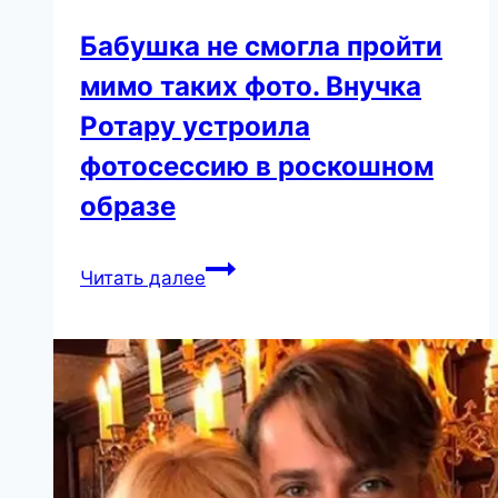
Бабушка не смогла пройти
мимо таких фото. Внучка
Ротару устроила
фотосессию в роскошном
образе
Бабушка
Читать далее
не
смогла
пройти
мимо
таких
фото.
Внучка