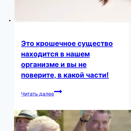
Это крошечное существо
находится в нашем
организме и вы не
поверите, в какой части!
Это
Читать далее
крошечное
существо
находится
в
нашем