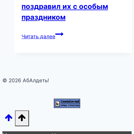
поздравил их с особым
праздником
Галкин
Читать далее
показал
заметно
подросших
11-
летних
© 2026 АбАлдеть!
близнецов
от
Пугачевой
и
поздравил
их
с