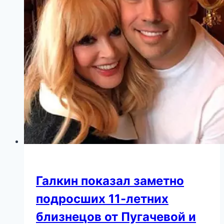
Ротару
устроила
фотосессию
в
роскошном
образе
Галкин показал заметно
подросших 11-летних
близнецов от Пугачевой и