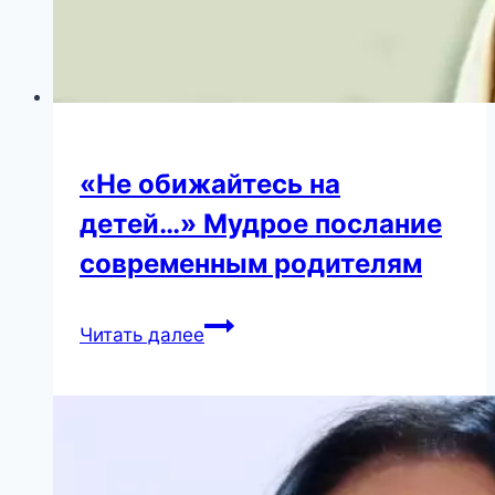
«Не обижайтесь на
детей…» Мудрое послание
современным родителям
«Не
Читать далее
обижайтесь
на
детей…»
Мудрое
послание