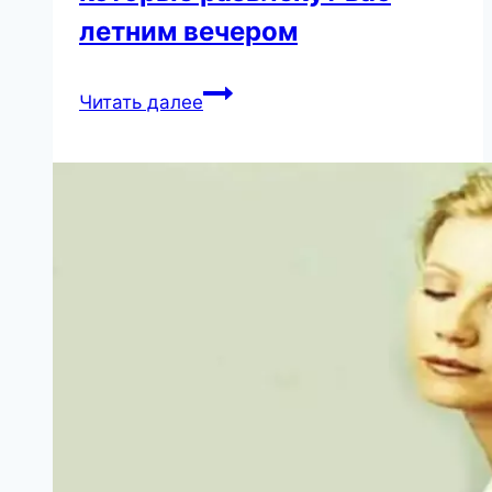
летним вечером
7
Читать далее
свеженьких
комедий,
которые
развлекут
вас
летним
вечером