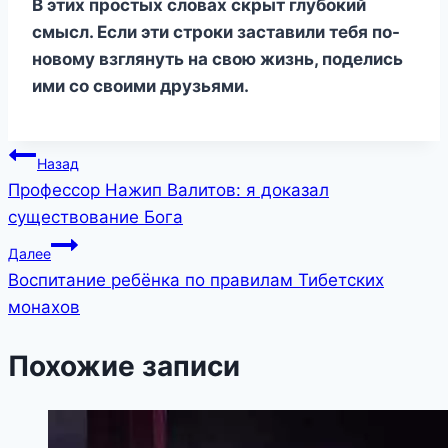
В этих простых словах скрыт глубокий
смысл. Если эти строки заставили тебя по-
новому взглянуть на свою жизнь, поделись
ими со своими друзьями.
Навигация
Назад
Профессор Нажип Валитов: я доказал
по
существование Бога
записям
Далее
Воспитание ребёнка по правилам Тибетских
монахов
Похожие записи