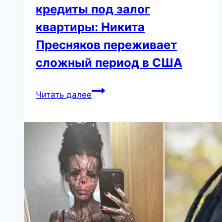
кредиты под залог
квартиры: Никита
Пресняков переживает
сложный период в США
Денег
Читать далее
нет,
в
ход
пошли
кредиты
под
залог
квартиры:
Никита