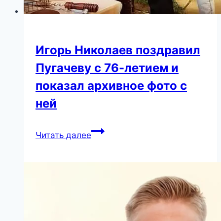
Игорь Николаев поздравил
Пугачеву с 76-летием и
показал архивное фото с
ней
Игорь
Читать далее
Николаев
поздравил
Пугачеву
с
76-
летием