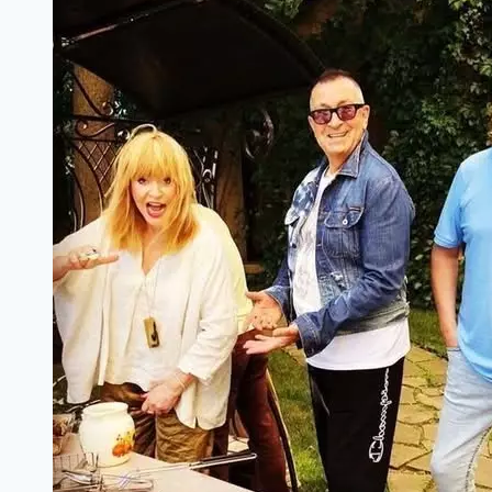
After
Photos
Stun
the
Internet