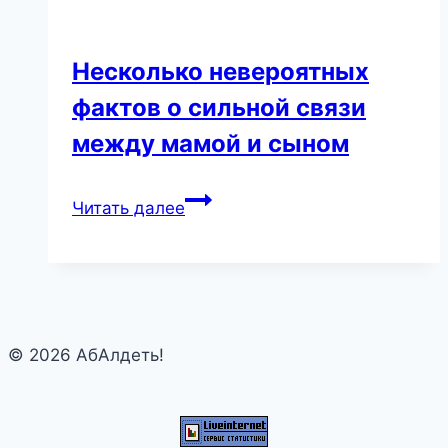
Несколько невероятных
фактов о сильной связи
между мамой и сыном
Несколько
Читать далее
невероятных
фактов
о
сильной
связи
© 2026 АбАлдеть!
между
мамой
и
сыном