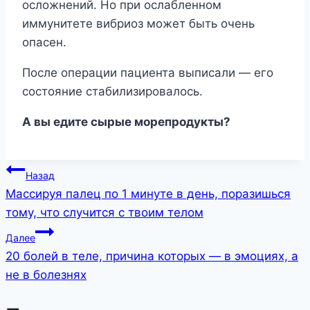
осложнений. Но при ослабленном
иммунитете вибриоз может быть очень
опасен.
После операции пациента выписали — его
состояние стабилизировалось.
А вы едите сырые морепродукты?
Навигация
Назад
Массируя палец по 1 минуте в день, поразишься
по
тому, что случится с твоим телом
записям
Далее
20 болей в теле, причина которых — в эмоциях, а
не в болезнях