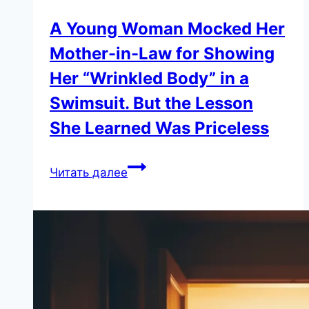
A Young Woman Mocked Her
Mother-in-Law for Showing
Her “Wrinkled Body” in a
Swimsuit. But the Lesson
She Learned Was Priceless
A
Читать далее
Young
Woman
Mocked
Her
Mother-
in-
Law