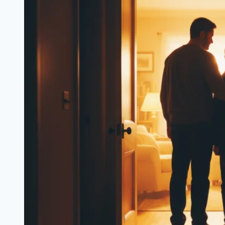
for
Showing
Her
“Wrinkled
Body”
in
a
Swimsuit.
But
the
Lesson
She
Learned
Was
Priceless