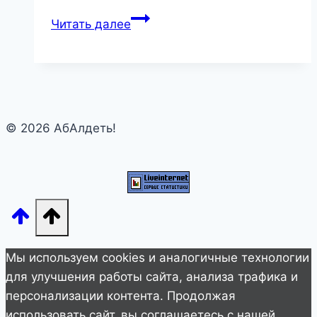
Вот
Читать далее
как
французы
отучают
пешеходов
ходить
© 2026 АбАлдеть!
на
красный!
Мы используем cookies и аналогичные технологии
для улучшения работы сайта, анализа трафика и
персонализации контента. Продолжая
использовать сайт, вы соглашаетесь с нашей