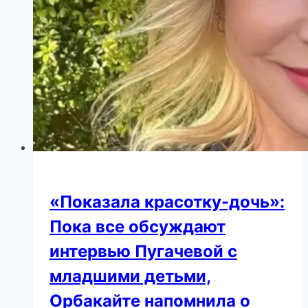
подтянутым
телом
«Показала красотку-дочь»:
Пока все обсуждают
интервью Пугачевой с
младшими детьми,
Орбакайте напомнила о