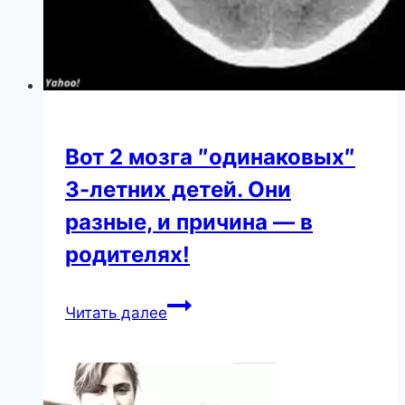
своей
семье
Вот 2 мозга ″одинаковых″
3-летних детей. Они
разные, и причина — в
родителях!
Вот
Читать далее
2
мозга
″одинаковых″
3-