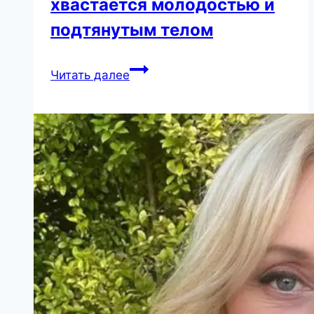
хвастается молодостью и
подтянутым телом
Контрастирует
Читать далее
на
фоне
тающей
на
глазах
76-
летней
Пугачевой.
Галкин
хвастается
молодостью
и