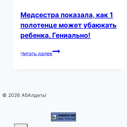
Медсестра показала, как 1
полотенце может убаюкать
ребенка. Гениально!
Медсестра
Читать далее
показала,
как
1
полотенце
может
© 2026 АбАлдеть!
убаюкать
ребенка.
Гениально!