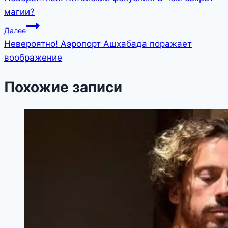
по
магии?
записям
Далее
Невероятно! Аэропорт Ашхабада поражает
воображение
Похожие записи