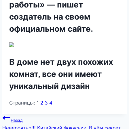
работы» — пишет
создатель на своем
официальном сайте.
В доме нет двух похожих
комнат, все они имеют
уникальный дизайн
Страницы:
1
2
3
4
Навигация
Назад
Невероятно!!! Китайский фокусник. В чём секрет