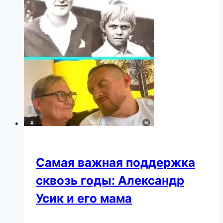
летних
детей.
Они
разные,
и
причина
—
в
родителях!
Самая важная поддержка
сквозь годы: Александр
Усик и его мама