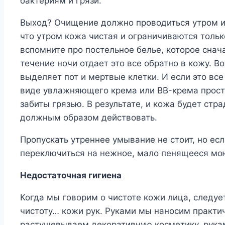
бактериям и грязи.
Выход? Очищение должно проводиться утром и
что утром кожа чистая и ограничиваются тольк
вспомните про постельное белье, которое снач
течение ночи отдает это все обратно в кожу. В
выделяет пот и мертвые клетки. И если это все
виде увлажняющего крема или BB-крема просто 
забиты грязью. В результате, и кожа будет стр
должным образом действовать.
Пропускать утреннее умывание не стоит, но есл
переключиться на нежное, мало пенящееся мо
Недостаточная гигиена
Когда мы говорим о чистоте кожи лица, следуе
чистоту… кожи рук. Руками мы наносим практи
растушевываем декоративную косметику, рукам