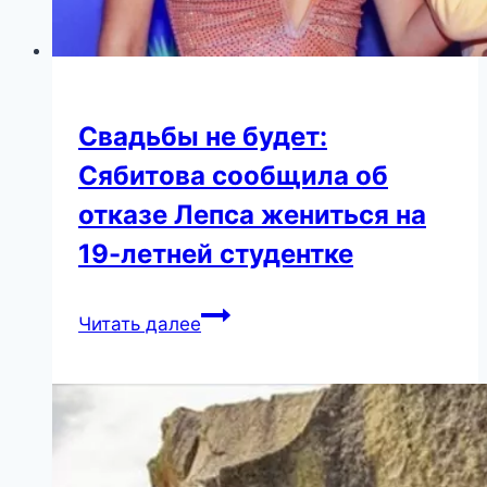
Свадьбы не будет:
Сябитова сообщила об
отказе Лепса жениться на
19-летней студентке
Свадьбы
Читать далее
не
будет:
Сябитова
сообщила
об