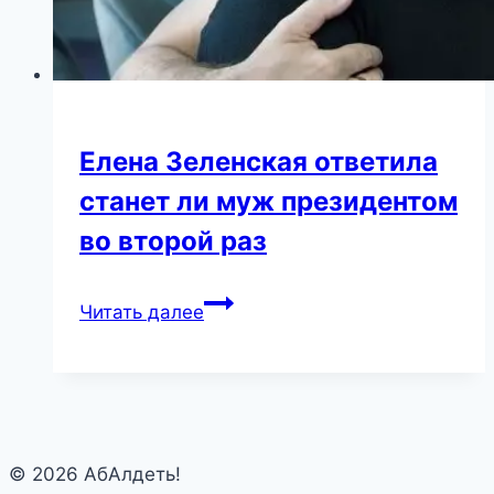
Елена Зеленская ответила
станет ли муж президентом
во второй раз
Елена
Читать далее
Зеленская
ответила
станет
ли
муж
© 2026 АбАлдеть!
президентом