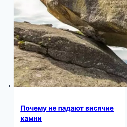
отказе
Лепса
жениться
на
19-
летней
студентке
Почему не падают висячие
камни