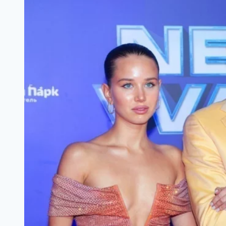
перестала
быть
собой
после
множества
вмешательств
врачей