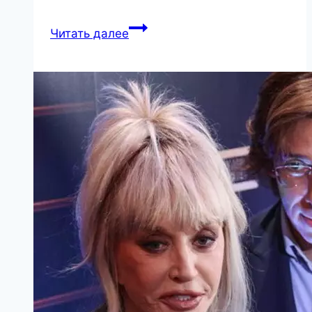
Лучшая
Читать далее
песня
Scorpions,
от
которой
замирает
сердце