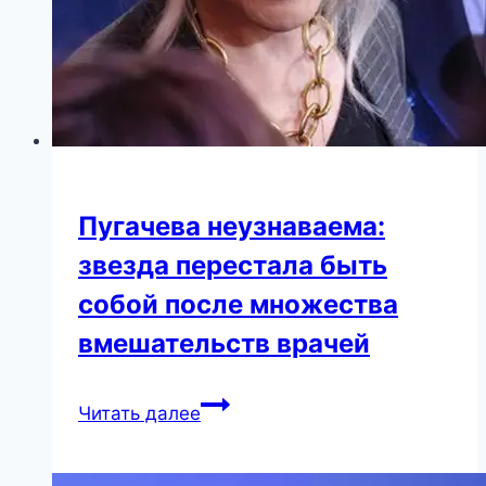
Пугачева неузнаваема:
звезда перестала быть
собой после множества
вмешательств врачей
Пугачева
Читать далее
неузнаваема:
звезда