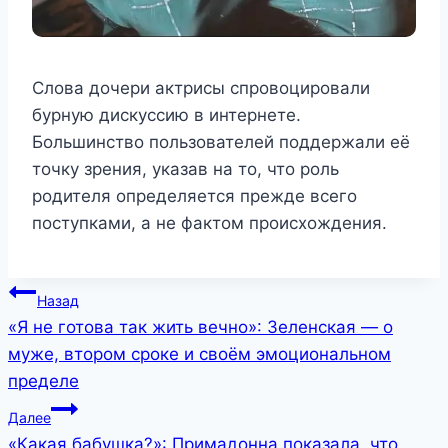
Слова дочери актрисы спровоцировали
бурную дискуссию в интернете.
Большинство пользователей поддержали её
точку зрения, указав на то, что роль
родителя определяется прежде всего
поступками, а не фактом происхождения.
Навигация
Назад
«Я не готова так жить вечно»: Зеленская — о
по
муже, втором сроке и своём эмоциональном
записям
пределе
Далее
«Какая бабушка?»: Примадонна показала, что