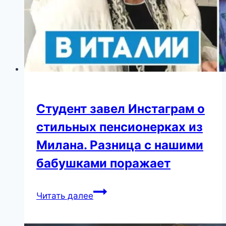
Студент завел Инстаграм о
стильных пенсионерках из
Милана. Разница с нашими
бабушками поражает
Студент
Читать далее
завел
Инстаграм