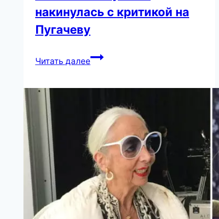
накинулась с критикой на
Пугачеву
“Холопка!”.
Читать далее
Лужина
накинулась
с
критикой
на
Пугачеву