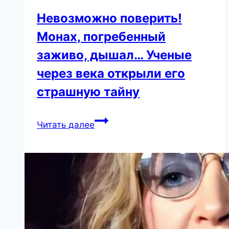
Невозможно поверить!
Монах, погребенный
заживо, дышал… Ученые
через века открыли его
страшную тайну
Невозможно
Читать далее
поверить!
Монах,
погребенный
заживо,
дышал…
Ученые
через