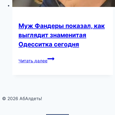
Муж Фандеры показал, как
выглядит знаменитая
Одесситка сегодня
Муж
Читать далее
Фандеры
показал,
как
выглядит
знаменитая
© 2026 АбАлдеть!
Одесситка
сегодня