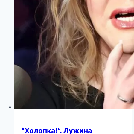
века
открыли
его
страшную
тайну
“Холопка!”. Лужина