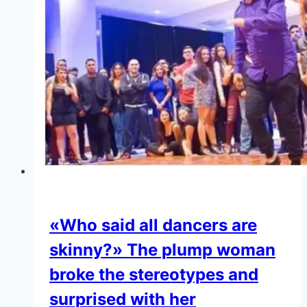
«Who said all dancers are
skinny?» The plump woman
broke the stereotypes and
surprised with her