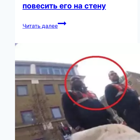
повесить его на стену
Женщины!
Читать далее
Этот
текст
необходимо
запомнить
и
повесить
его
на
стену