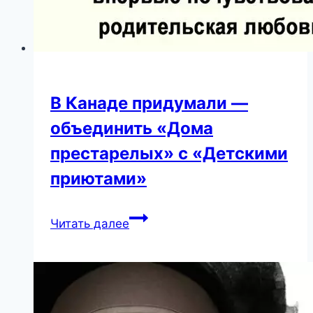
В Канаде придумали —
объединить «Дома
престарелых» с «Детскими
приютами»
В
Читать далее
Канаде
придумали
—
объединить
«Дома