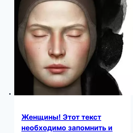
престарелых»
с
«Детскими
приютами»
Женщины! Этот текст
необходимо запомнить и