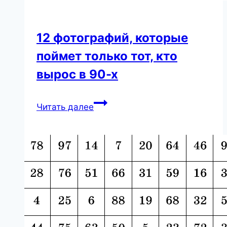
12 фотографий, которые
поймет только тот, кто
вырос в 90-х
12
Читать далее
фотографий,
которые
поймет
только
тот,
кто
вырос
в
90-