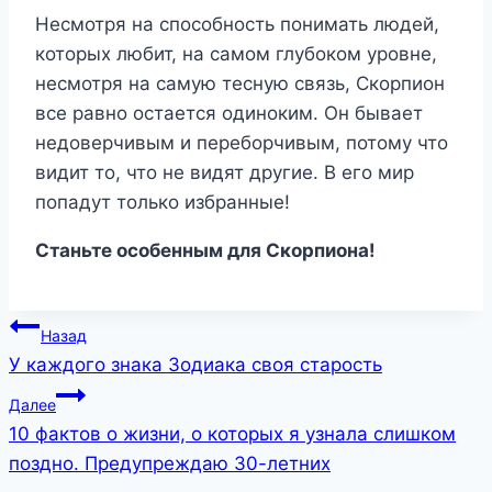
Несмотря на способность понимать людей,
которых любит, на самом глубоком уровне,
несмотря на самую тесную связь, Скорпион
все равно остается одиноким. Он бывает
недоверчивым и переборчивым, потому что
видит то, что не видят другие. В его мир
попадут только избранные!
Станьте особенным для Скорпиона!
Навигация
Назад
У каждого знака Зодиака своя старость
по
Далее
записям
10 фактов о жизни, о которых я узнала слишком
поздно. Предупреждаю 30-летних