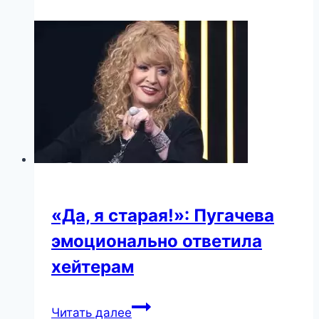
Мы
кого
растим?..Зверей?!
«Да, я старая!»: Пугачева
эмоционально ответила
хейтерам
«Да,
Читать далее