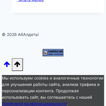
цвета
борща
и
платье
в
© 2026 АбАлдеть!
цветочек!
Наташа
Королева
показала
свою
80-
летнюю
Мы используем cookies и аналогичные технологии
маму
для улучшения работы сайта, анализа трафика и
персонализации контента. Продолжая
использовать сайт, вы соглашаетесь с нашей
Политикой конфиденциальности
.