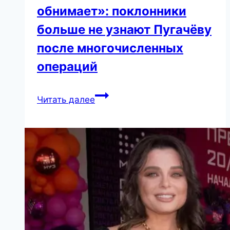
обнимает»: поклонники
больше не узнают Пугачёву
после многочисленных
операций
«Будто
Читать далее
манекена
обнимает»:
поклонники
больше
не
узнают
Пугачёву
после
многочисленных