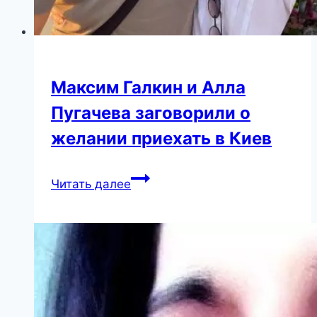
Максим Галкин и Алла
Пугачева заговорили о
желании приехать в Киев
Максим
Читать далее
Галкин
и
Алла
Пугачева
заговорили
о
желании