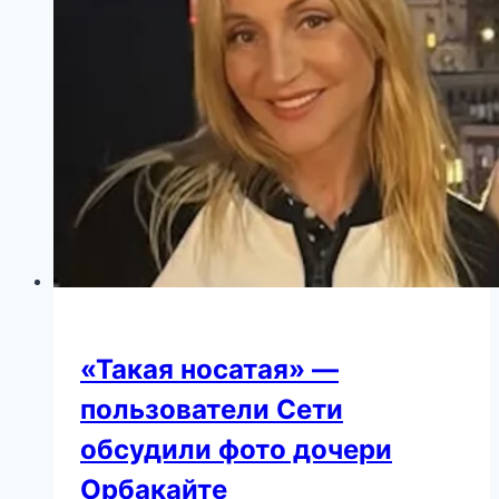
голубоглазую
дочь,
а
фанаты
недоумевают:
“Почему
скрывал
такую
красотку?”
«Такая носатая» —
пользователи Сети
обсудили фото дочери
Орбакайте