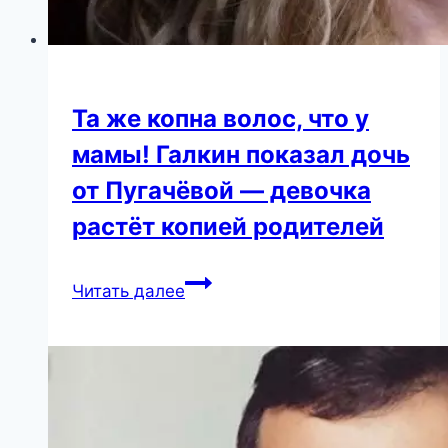
Та же копна волос, что у
мамы! Галкин показал дочь
от Пугачёвой — девочка
растёт копией родителей
Та
Читать далее
же
копна
волос,
что
у
мамы!