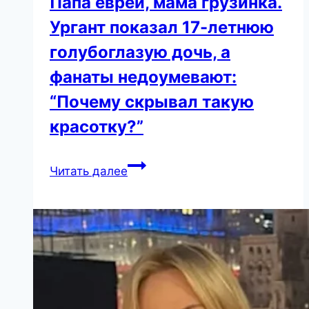
Папа еврей, мама грузинка.
Ургант показал 17-летнюю
голубоглазую дочь, а
фанаты недоумевают:
“Почему скрывал такую
красотку?”
Папа
Читать далее
еврей,
мама
грузинка.
Ургант
показал
17-
летнюю