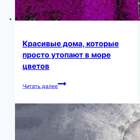
Красивые дома, которые
просто утопают в море
цветов
Красивые
Читать далее
дома,
которые
просто
утопают
в
море