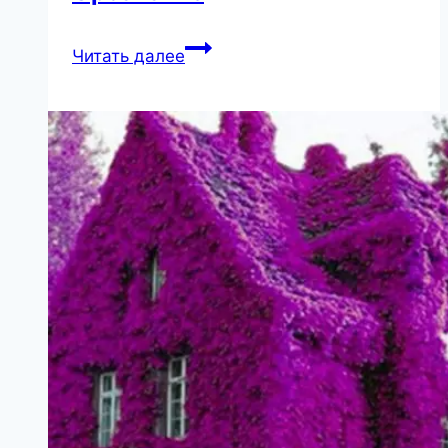
«Такая
Читать далее
носатая»
—
пользователи
Сети
обсудили
фото
дочери
Орбакайте