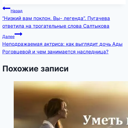
Навигация
Назад
“Низкий вам поклон. Вы- легенда”. Пугачева
по
ответила на трогательные слова Салтыкова
записям
Далее
Неподражаемая актриса: как выглядит дочь Ады
Роговцевой и чем занимается наследница?
Похожие записи