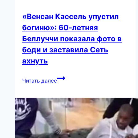
«Венсан Кассель упустил
богиню»: 60-летняя
Беллуччи показала фото в
боди и заставила Сеть
ахнуть
«Венсан
Читать далее
Кассель
упустил
богиню»:
60-
летняя
Беллуччи
показала