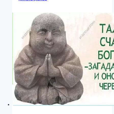
строгие
родители
смогут
обеспечить
ребёнку
хорошее
будущее…