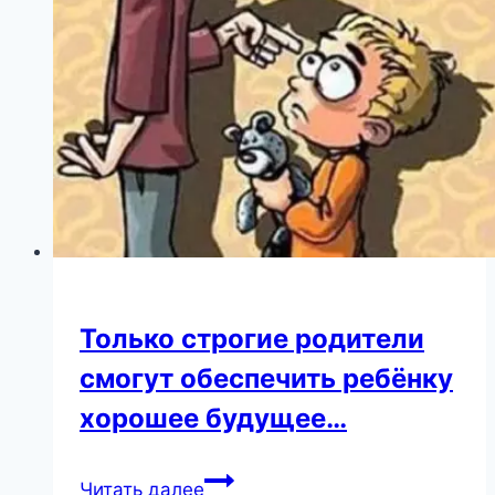
детьми,
но
комментаторы
обратили
внимание
на
одну
деталь
Только строгие родители
смогут обеспечить ребёнку
хорошее будущее…
Только
Читать далее