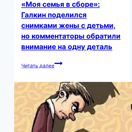
«Моя семья в сборе»:
Галкин поделился
снимками жены с детьми,
но комментаторы обратили
внимание на одну деталь
«Моя
Читать далее
семья
в
сборе»:
Галкин
поделился
снимками
жены
с