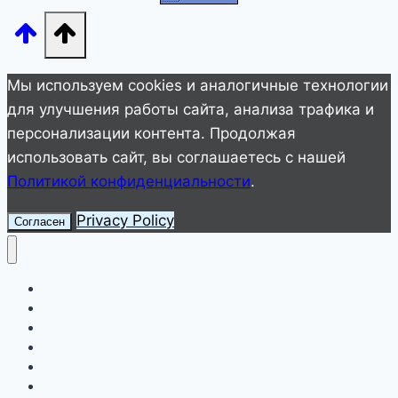
оно
сбудется
через
Мы используем cookies и аналогичные технологии
2-
для улучшения работы сайта, анализа трафика и
3
персонализации контента. Продолжая
дня
использовать сайт, вы соглашаетесь с нашей
Политикой конфиденциальности
.
Privacy Policy
Согласен
Улетное видео
Животные
Интересное
Невероятное
Полезное
Смешное