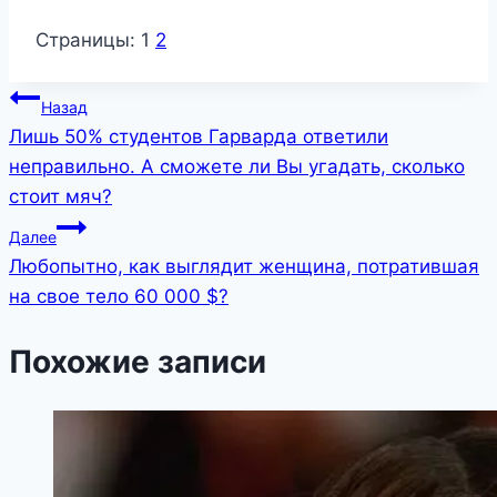
Страницы:
1
2
Навигация
Назад
Лишь 50% студентов Гарварда ответили
по
неправильно. А сможете ли Вы угадать, сколько
записям
стоит мяч?
Далее
Любопытно, как выглядит женщина, потратившая
на свое тело 60 000 $?
Похожие записи