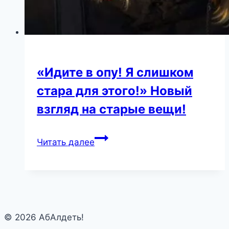
«Идите в опу! Я слишком
стара для этого!» Новый
взгляд на старые вещи!
«Идите
Читать далее
в
опу!
Я
слишком
стара
© 2026 АбАлдеть!
для