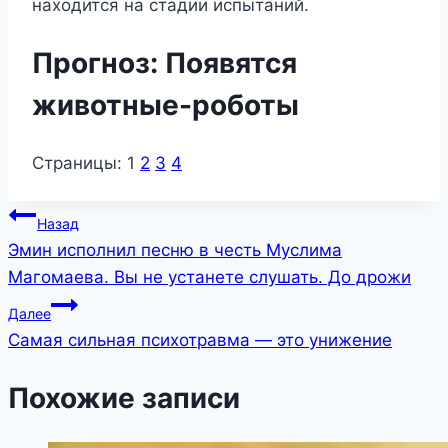
находится на стадии испытаний.
Прогноз: Появятся
животные-роботы
Страницы:
1
2
3
4
Навигация
Назад
Эмин исполнил песню в честь Муслима
по
Магомаева. Вы не устанете слушать. До дрожи
записям
Далее
Самая сильная психотравма — это унижение
Похожие записи