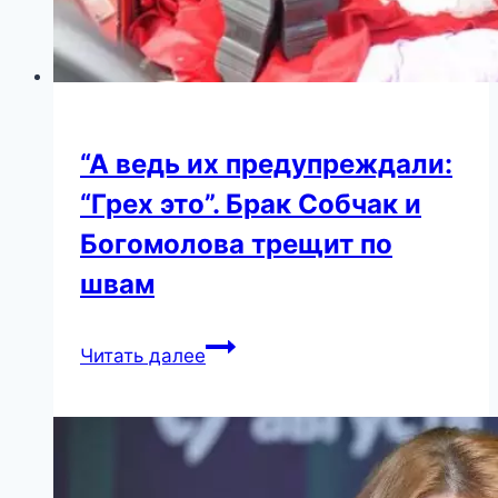
“А ведь их предупреждали:
“Грех это”. Брак Собчак и
Богомолова трещит по
швам
“А
Читать далее
ведь
их
предупреждали:
“Грех
это”.