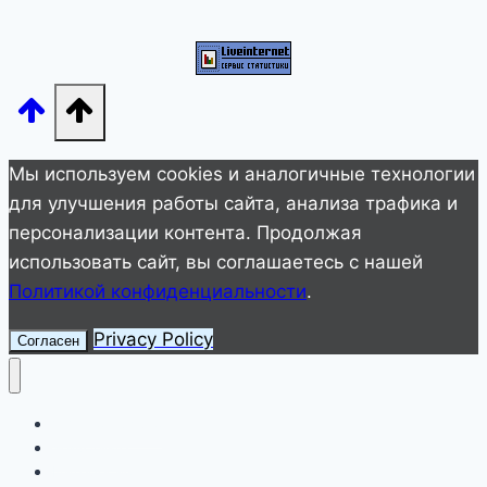
этого!»
Новый
взгляд
на
старые
вещи!
Мы используем cookies и аналогичные технологии
для улучшения работы сайта, анализа трафика и
персонализации контента. Продолжая
использовать сайт, вы соглашаетесь с нашей
Политикой конфиденциальности
.
Privacy Policy
Согласен
Улетное видео
Животные
Интересное