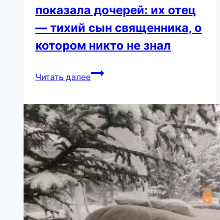
показала дочерей: их отец
— тихий сын священника, о
котором никто не знал
Копанова
Читать далее
впервые
показала
дочерей:
их
отец
—
тихий
сын
священника,
о
котором