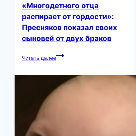
«Многодетного отца
распирает от гордости»:
Пресняков показал своих
сыновей от двух браков
«Многодетного
Читать далее
отца
распирает
от
гордости»:
Пресняков
показал
своих
сыновей
от