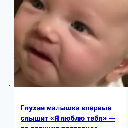
двух
браков
Глухая малышка впервые
слышит «Я люблю тебя» —