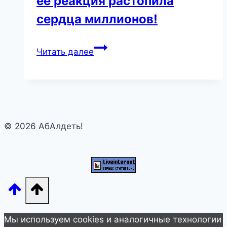
ее реакция растопила
сердца миллионов!
Глухая
Читать далее
малышка
впервые
слышит
«Я
люблю
© 2026 АбАлдеть!
тебя»
—
ее
реакция
растопила
сердца
миллионов!
Мы используем cookies и аналогичные технологии