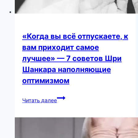
«Когда вы всё отпускаете, к
вам приходит самое
лучшее» — 7 советов Шри
Шанкара наполняющие
оптимизмом
«Когда
Читать далее
вы
всё
отпускаете,
к