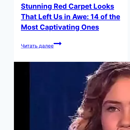
Stunning Red Carpet Looks
That Left Us in Awe: 14 of the
Most Captivating Ones
Stunning
Читать далее
Red
Carpet
Looks
That
Left
Us
in
Awe:
14
of
the