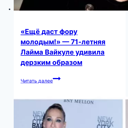
«Ещё даст фору
молодым!» — 71-летняя
Лайма Вайкуле удивила
дерзким образом
«Ещё
Читать далее
даст
фору
молодым!»
—
71-
летняя