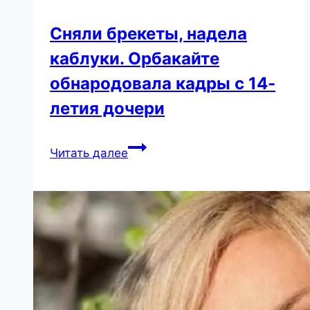
Сняли брекеты, надела
каблуки. Орбакайте
обнародовала кадры с 14-
летия дочери
Сняли
Читать далее
брекеты,
надела
каблуки.
Орбакайте
обнародовала
кадры
с
14-