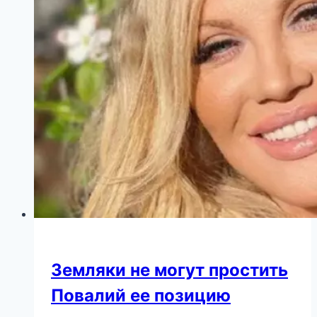
летия
дочери
Земляки не могут простить
Повалий ее позицию