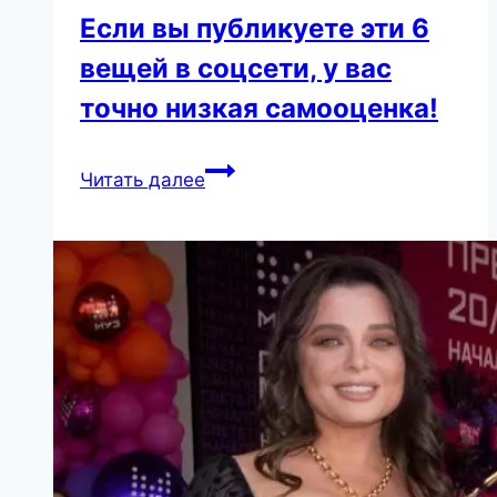
Если вы публикуете эти 6
вещей в соцсети, у вас
точно низкая самооценка!
Если
Читать далее
вы
публикуете
эти
6
вещей
в
соцсети,
у
вас
точно