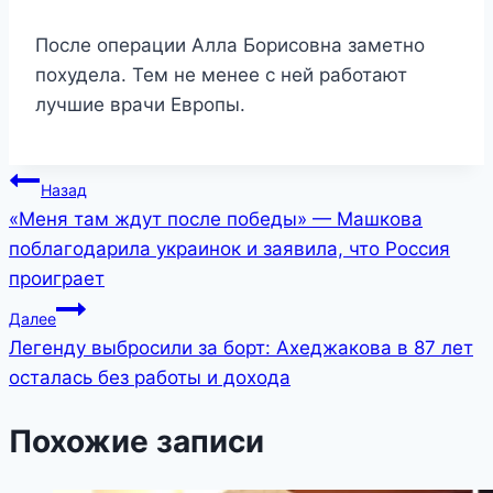
После операции Алла Борисовна заметно
похудела. Тем не менее с ней работают
лучшие врачи Европы.
Навигация
Назад
«Меня там ждут после победы» — Машкова
по
поблагодарила украинок и заявила, что Россия
записям
проиграет
Далее
Легенду выбросили за борт: Ахеджакова в 87 лет
осталась без работы и дохода
Похожие записи