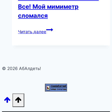
Все! Мой мимиметр
сломался
Тюлень
Читать далее
подплыл
к
аквалангисту
и
показал
© 2026 АбАлдеть!
лапкой
чего
именно
хочет.
Все!
Мой
мимиметр