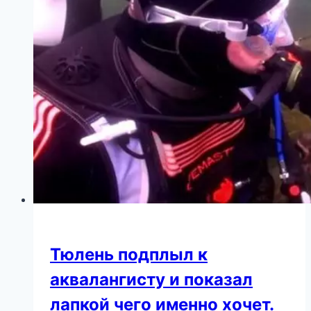
во
второй
раз
Тюлень подплыл к
аквалангисту и показал
лапкой чего именно хочет.