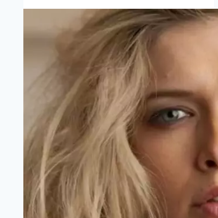
принцессы
Дианы.
Кейт
Миддлтон
произвела
фурор
недавним
выходом