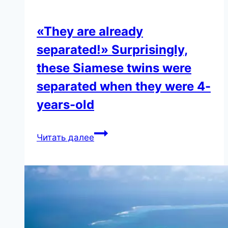
поняла,
что
«They are already
может
separated!» Surprisingly,
не
вернуться
these Siamese twins were
домой
separated when they were 4-
years-old
«They
Читать далее
are
already
separated!»
Surprisingly,
these
Siamese