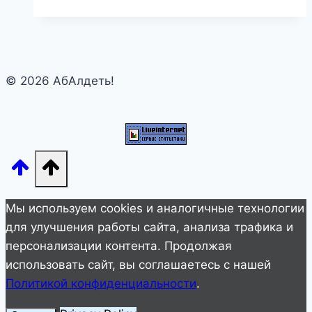
долларов
стоит
одна
ночь
© 2026 АбАлдеть!
в
этом
отеле.
Дороговато…
но
вы
откройте
Мы используем cookies и аналогичные технологии
дверь
для улучшения работы сайта, анализа трафика и
в
персонализации контента. Продолжая
номер…!!!
использовать сайт, вы соглашаетесь с нашей
Политикой конфиденциальности
.