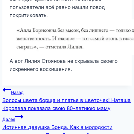
пользователи всё равно нашли повод
покритиковать.
А вот Лилия Стоянова не скрывала своего
искреннего восхищения.
Навигация
Назад
Волосы цвета борща и платье в цветочек! Наташа
по
Королева показала свою 80-летнюю маму
записям
Далее
Истинная девушка Бонда. Как в молодости