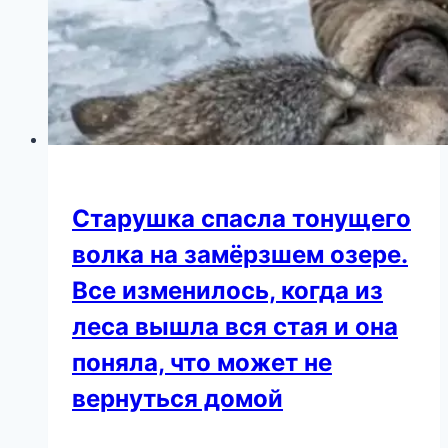
Старушка спасла тонущего
волка на замёрзшем озере.
Все изменилось, когда из
леса вышла вся стая и она
поняла, что может не
вернуться домой