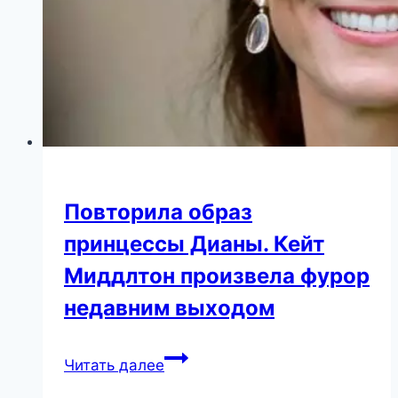
Повторила образ
принцессы Дианы. Кейт
Миддлтон произвела фурор
недавним выходом
Повторила
Читать далее
образ