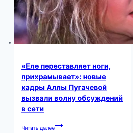
неожиданный!
«Еле переставляет ноги,
прихрамывает»: новые
кадры Аллы Пугачевой
вызвали волну обсуждений
в сети
«Еле
Читать далее
переставляет