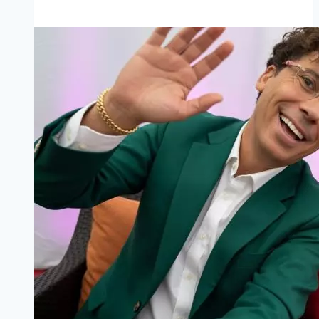
ноги,
прихрамывает»:
новые
кадры
Аллы
Пугачевой
вызвали
волну
обсуждений
в
сети