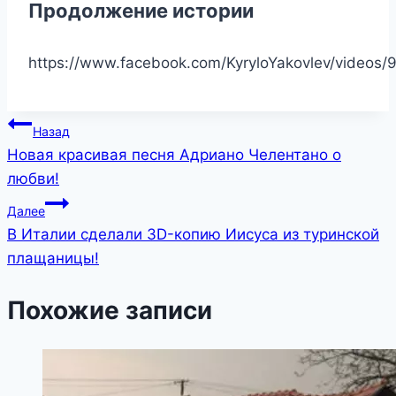
Продолжение истории
https://www.facebook.com/KyryloYakovlev/video
Навигация
Назад
Новая красивая песня Адриано Челентано о
по
любви!
записям
Далее
В Италии сделали 3D-копию Иисуса из туринской
плащаницы!
Похожие записи