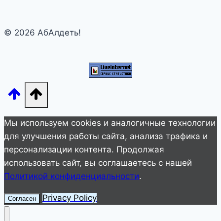
хуже»:
что
© 2026 АбАлдеть!
же
осталось
от
былой
красоты
Ярослава
Бойко?
Мы используем cookies и аналогичные технологии
для улучшения работы сайта, анализа трафика и
персонализации контента. Продолжая
использовать сайт, вы соглашаетесь с нашей
Политикой конфиденциальности
.
Privacy Policy
Согласен