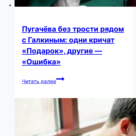
Пугачёва без трости рядом
с Галкиным: одни кричат
«Подарок», другие —
«Ошибка»
Пугачёва
Читать далее
без
трости
рядом
с
Галкиным:
одни
кричат