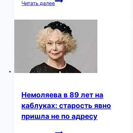
Мой
Читать далее
сын
принёс
«в
подоле»
в
16
лет…
Немоляева в 89 лет на
каблуках: старость явно
пришла не по адресу
Немоляева